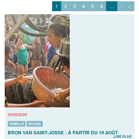
1
2
3
4
5
6
…
›
››
05/08/2026
FAMILLE
SOCIAL
BRON VAN SAINT-JOSSE : À PARTIR DU 19 AOÛT
LIRE PLUS