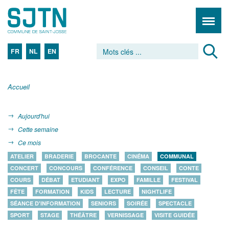
FR
NL
EN
Accueil
Aujourd'hui
Cette semaine
Ce mois
ATELIER
BRADERIE
BROCANTE
CINÉMA
COMMUNAL
CONCERT
CONCOURS
CONFÉRENCE
CONSEIL
CONTE
COURS
DÉBAT
ETUDIANT
EXPO
FAMILLE
FESTIVAL
FÊTE
FORMATION
KIDS
LECTURE
NIGHTLIFE
SÉANCE D'INFORMATION
SENIORS
SOIRÉE
SPECTACLE
SPORT
STAGE
THÉÂTRE
VERNISSAGE
VISITE GUIDÉE