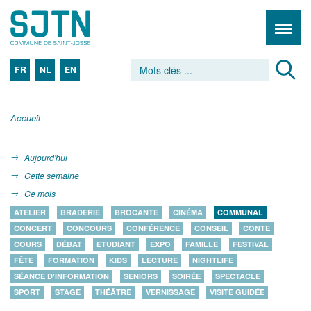
FR
NL
EN
Accueil
Aujourd'hui
Cette semaine
Ce mois
ATELIER
BRADERIE
BROCANTE
CINÉMA
COMMUNAL
CONCERT
CONCOURS
CONFÉRENCE
CONSEIL
CONTE
COURS
DÉBAT
ETUDIANT
EXPO
FAMILLE
FESTIVAL
FÊTE
FORMATION
KIDS
LECTURE
NIGHTLIFE
SÉANCE D'INFORMATION
SENIORS
SOIRÉE
SPECTACLE
SPORT
STAGE
THÉÂTRE
VERNISSAGE
VISITE GUIDÉE