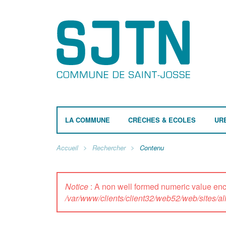
LA COMMUNE
CRÈCHES & ECOLES
UR
Accueil
Rechercher
Contenu
Notice
: A non well formed numeric value e
/var/www/clients/client32/web52/web/sites/