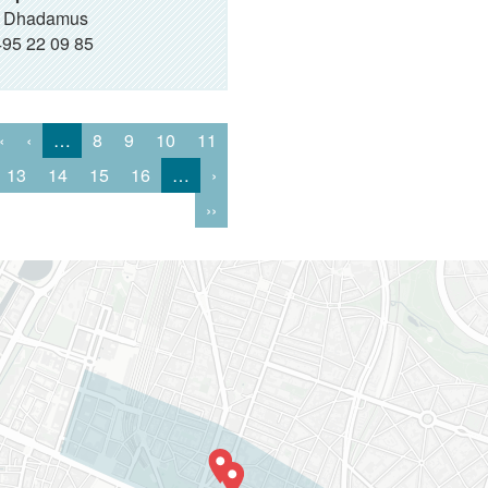
 Dhadamus
95 22 09 85
‹
‹
…
8
9
10
11
13
14
15
16
…
›
››