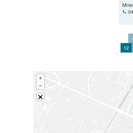
Mme
04
‹
12