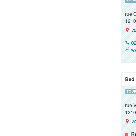
rue G
1210
VO
02
ww
Bed 
TOUR
rue 
1210
VO
R