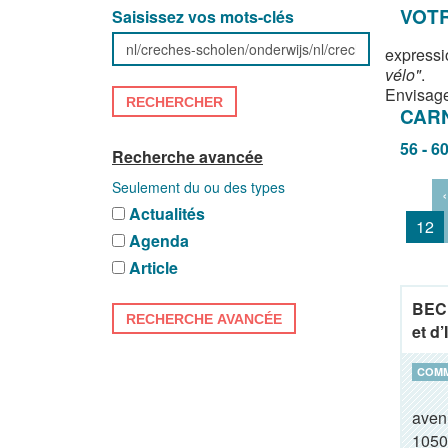
VOTR
Saisissez vos mots-clés
expressi
vélo"
.
Envisage
RECHERCHER
CAR
56 - 6
Recherche avancée
Seulement du ou des types
‹
Actualités
12
Agenda
Article
BECI
RECHERCHE AVANCÉE
et d
COM
aven
1050