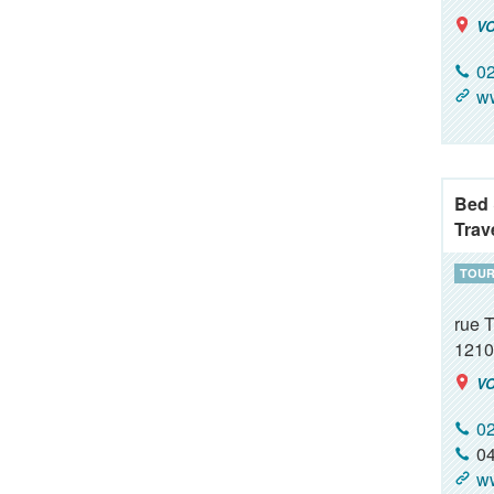
VO
02
w
Bed 
Trav
TOUR
rue T
1210
VO
02
04
ww