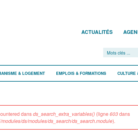
ACTUALITÉS
AGEN
BANISME & LOGEMENT
EMPLOIS & FORMATIONS
CULTURE 
ncountered dans
ds_search_extra_variables()
(ligne
603
dans
all/modules/ds/modules/ds_search/ds_search.module
).