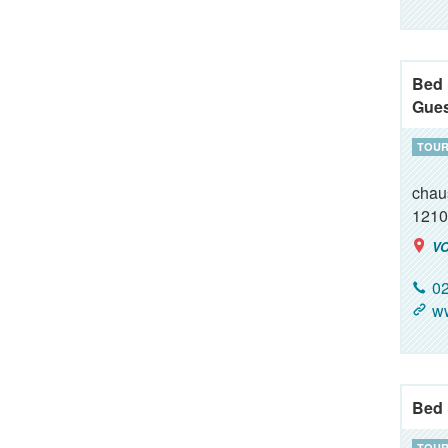
Bed 
Gue
TOUR
chau
1210
VO
02
ww
Bed 
TOUR