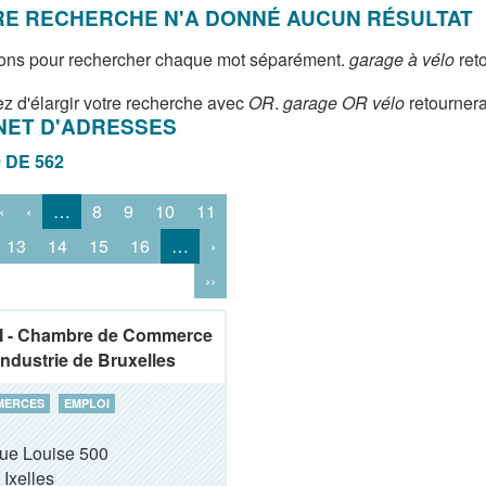
E RECHERCHE N'A DONNÉ AUCUN RÉSULTAT
ons pour rechercher chaque mot séparément.
garage à vélo
reto
z d'élargir votre recherche avec
OR
.
garage OR vélo
retournera
NET D'ADRESSES
0 DE 562
‹
‹
…
8
9
10
11
13
14
15
16
…
›
››
 - Chambre de Commerce
’Industrie de Bruxelles
MERCES
EMPLOI
ue Louise 500
Ixelles