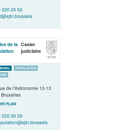
 220 25 52
d@sjtn.brussels
ice de la
Casier
lation
judiciaire
MUNAL
POPULATION
ICES
ue de l'Astronomie 12-13
Bruxelles
IR PLAN
 220 26 29
pulation@sjtn.brussels