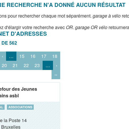
E RECHERCHE N'A DONNÉ AUCUN RÉSULTAT
ons pour rechercher chaque mot séparément.
garage à vélo
reto
z d'élargir votre recherche avec
OR
.
garage OR vélo
retournera
NET D'ADRESSES
5 DE 562
‹
…
15
16
17
18
20
21
22
23
…
›
››
efour des Jeunes
ains asbl
AL
ASSOCIATIONS
e la Poste 14
Bruxelles