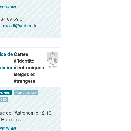
IR PLAN
84 89 69 31
jamwadi@yahoo.fr
ice de
Cartes
d’identité
lation
électroniques
Belges et
étrangers
MUNAL
POPULATION
ICES
ue de l'Astronomie 12-13
Bruxelles
IR PLAN