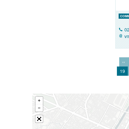
COM
02
vm
‹‹
19