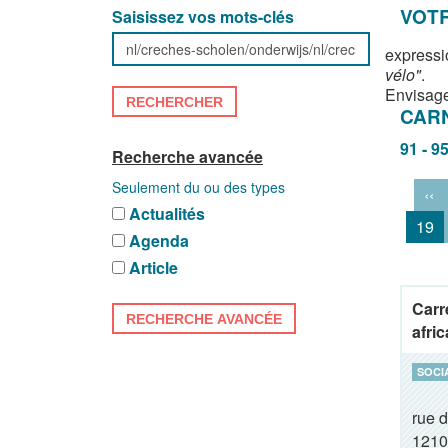
VOTR
Saisissez vos mots-clés
expressi
vélo"
.
Envisage
RECHERCHER
CAR
91 - 9
Recherche avancée
Seulement du ou des types
‹‹
Actualités
19
Agenda
Article
Carr
RECHERCHE AVANCÉE
afric
SOCI
rue d
1210