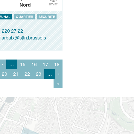
Nord
MUNAL
QUARTIER
SÉCURITÉ
 220 27 22
arbaix@sjtn.brussels
‹
…
15
16
17
18
20
21
22
23
…
›
››