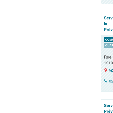
Serv
la
Prév
COM
QUAR
Rue 
1210
VO
02
Serv
Prév