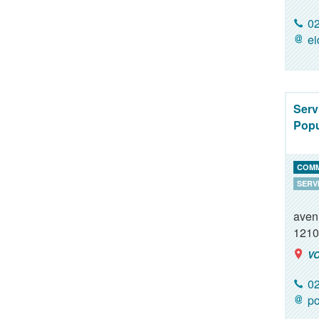
02
ei
Serv
Popu
COM
SERV
aven
1210
VO
02
po