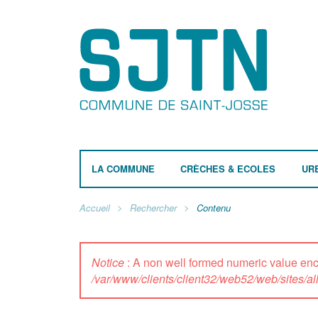
LA COMMUNE
CRÈCHES & ECOLES
UR
Accueil
Rechercher
Contenu
Notice
: A non well formed numeric value e
/var/www/clients/client32/web52/web/sites/