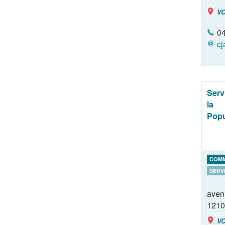
VO
04
c
Serv
la
Popu
COM
SERV
aven
1210
VO