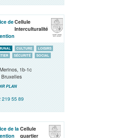
ice de
Cellule
Interculturalité
ention
MUNAL
CULTURE
LOISIRS
TIER
SÉCURITÉ
SOCIAL
Merinos, 1b-1c
Bruxelles
IR PLAN
 219 55 89
ice de la
Cellule
ention
quartier