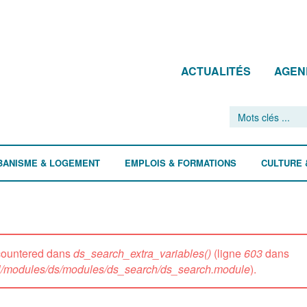
ACTUALITÉS
AGEN
BANISME & LOGEMENT
EMPLOIS & FORMATIONS
CULTURE 
ncountered dans
ds_search_extra_variables()
(ligne
603
dans
all/modules/ds/modules/ds_search/ds_search.module
).