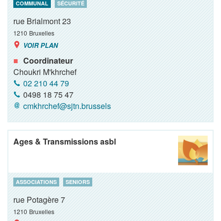
COMMUNAL
SÉCURITÉ
rue Brialmont 23
1210
Bruxelles
VOIR PLAN
Coordinateur
Choukri M'khrchef
02 210 44 79
0498 18 75 47
cmkhrchef@sjtn.brussels
Ages & Transmissions asbl
ASSOCIATIONS
SENIORS
rue Potagère 7
1210
Bruxelles