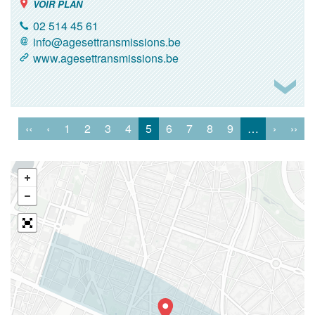
VOIR PLAN
02 514 45 61
info@agesettransmissions.be
www.agesettransmissions.be
‹‹
‹
1
2
3
4
5
6
7
8
9
…
›
››