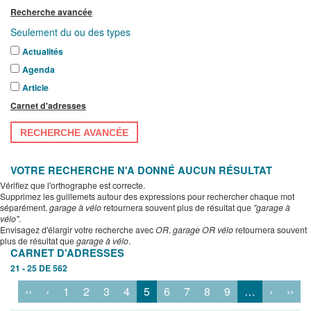
Recherche avancée
Seulement du ou des types
Actualités
Agenda
Article
Carnet d'adresses
RECHERCHE AVANCÉE
VOTRE RECHERCHE N'A DONNÉ AUCUN RÉSULTAT
Vérifiez que l'orthographe est correcte.
Supprimez les guillemets autour des expressions pour rechercher chaque mot
séparément.
garage à vélo
retournera souvent plus de résultat que
"garage à
vélo"
.
Envisagez d'élargir votre recherche avec
OR
.
garage OR vélo
retournera souvent
plus de résultat que
garage à vélo
.
CARNET D'ADRESSES
21 - 25 DE 562
‹‹
‹
1
2
3
4
5
6
7
8
9
…
›
››