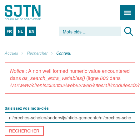
FR
NL
EN
Accueil
Rechercher
Contenu
Notice
: A non well formed numeric value encountered
dans
ds_search_extra_variables()
(ligne
603
dans
/var/www/clients/client32/web52/web/sites/all/modules/d
Saisissez vos mots-clés
RECHERCHER