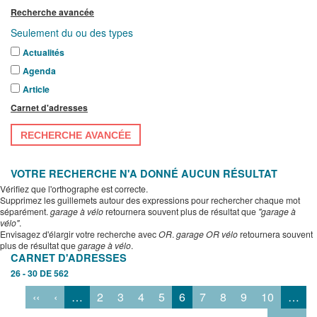
Recherche avancée
Seulement du ou des types
Actualités
Agenda
Article
Carnet d'adresses
RECHERCHE AVANCÉE
VOTRE RECHERCHE N'A DONNÉ AUCUN RÉSULTAT
Vérifiez que l'orthographe est correcte.
Supprimez les guillemets autour des expressions pour rechercher chaque mot
séparément.
garage à vélo
retournera souvent plus de résultat que
"garage à
vélo"
.
Envisagez d'élargir votre recherche avec
OR
.
garage OR vélo
retournera souvent
plus de résultat que
garage à vélo
.
CARNET D'ADRESSES
26 - 30 DE 562
‹‹
‹
…
2
3
4
5
6
7
8
9
10
…