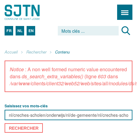
FR
NL
EN
Accueil
Rechercher
Contenu
Notice
: A non well formed numeric value encountered
dans
ds_search_extra_variables()
(ligne
603
dans
/var/www/clients/client32/web52/web/sites/all/modules/d
Saisissez vos mots-clés
RECHERCHER