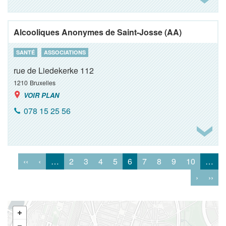
Alcooliques Anonymes de Saint-Josse (AA)
SANTÉ
ASSOCIATIONS
rue de Liedekerke 112
1210
Bruxelles
VOIR PLAN
078 15 25 56
‹‹
‹
…
2
3
4
5
6
7
8
9
10
…
›
››