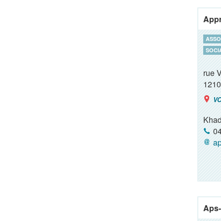
Appr
ASSO
SOCI
rue V
1210
VO
Khad
04
ap
Aps-