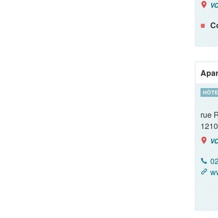
VO
Co
Apar
HÔTE
rue 
1210
VO
02
ww