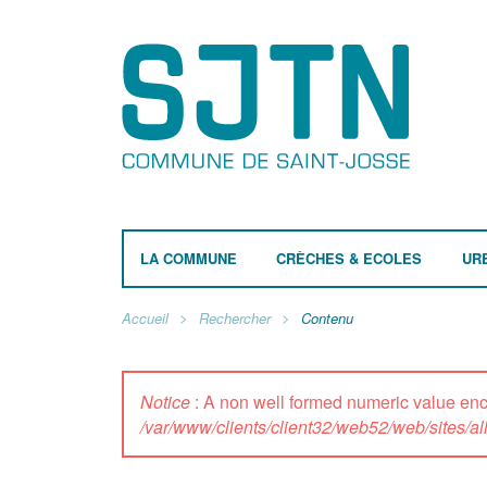
LA COMMUNE
CRÈCHES & ECOLES
UR
Accueil
Rechercher
Contenu
Notice
: A non well formed numeric value e
/var/www/clients/client32/web52/web/sites/