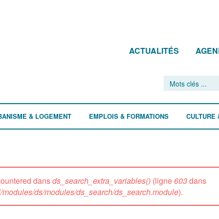
ACTUALITÉS
AGEN
BANISME & LOGEMENT
EMPLOIS & FORMATIONS
CULTURE 
ncountered dans
ds_search_extra_variables()
(ligne
603
dans
all/modules/ds/modules/ds_search/ds_search.module
).