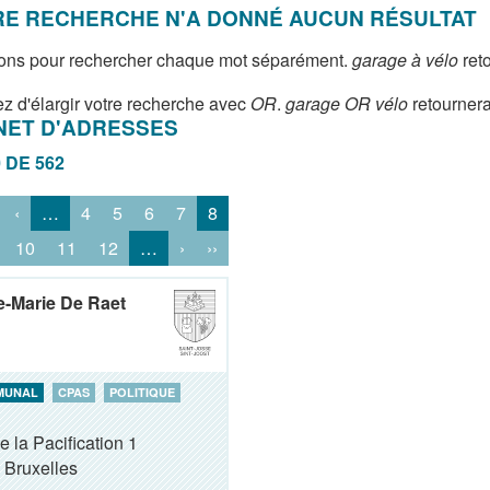
E RECHERCHE N'A DONNÉ AUCUN RÉSULTAT
ons pour rechercher chaque mot séparément.
garage à vélo
reto
z d'élargir votre recherche avec
OR
.
garage OR vélo
retournera
NET D'ADRESSES
0 DE 562
‹
…
4
5
6
7
8
10
11
12
…
›
››
-Marie De Raet
MUNAL
CPAS
POLITIQUE
e la Pacification 1
Bruxelles