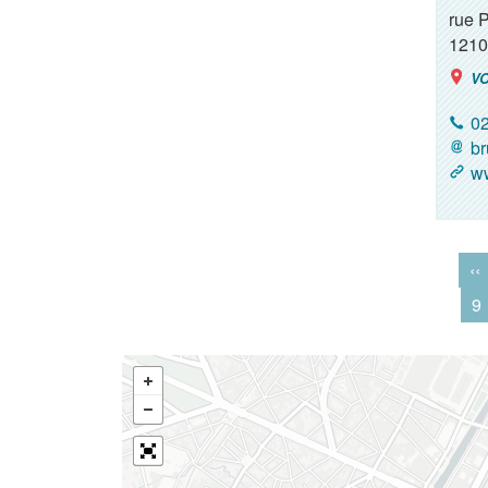
rue 
1210
VO
02
br
ww
‹‹
9