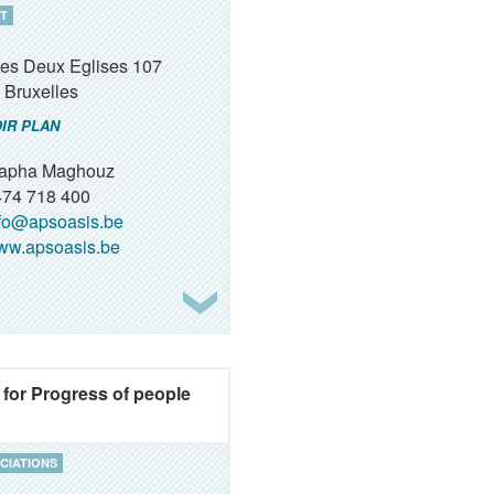
T
des Deux Eglises 107
Bruxelles
IR PLAN
apha Maghouz
74 718 400
fo@apsoasis.be
ww.apsoasis.be
for Progress of people
CIATIONS