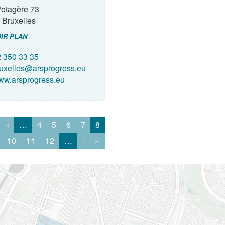
Potagère 73
Bruxelles
IR PLAN
 350 33 35
uxelles@arsprogress.eu
w.arsprogress.eu
‹
…
4
5
6
7
8
10
11
12
…
›
››