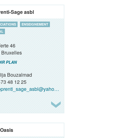
enti-Sage asbl
CIATIONS
ENSEIGNEMENT
AL
erte 46
Bruxelles
IR PLAN
ija Bouzalmad
73 48 12 25
prenti_sage_asbl@yahoo.fr
Oasis