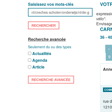
VOTR
Saisissez vos mots-clés
expressi
vélo"
.
Envisage
RECHERCHER
CAR
36 - 4
Recherche avancée
Seulement du ou des types
‹‹
Actualités
9
Agenda
Article
Anne
RECHERCHE AVANCÉE
COM
rue d
1210