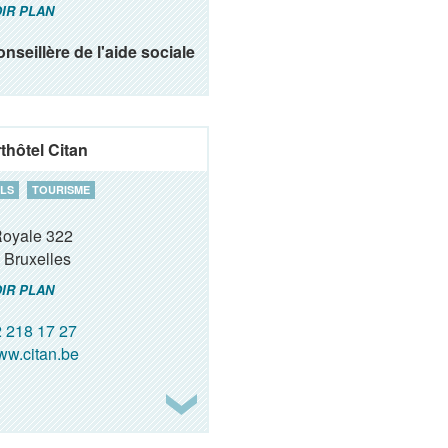
IR PLAN
nseillère de l'aide sociale
thôtel Citan
LS
TOURISME
Royale 322
Bruxelles
IR PLAN
 218 17 27
w.citan.be