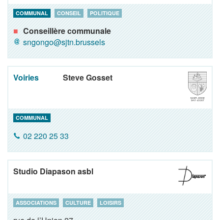
COMMUNAL
CONSEIL
POLITIQUE
Conseillère communale
sngongo@sjtn.brussels
Voiries
Steve Gosset
COMMUNAL
02 220 25 33
Studio Diapason asbl
ASSOCIATIONS
CULTURE
LOISIRS