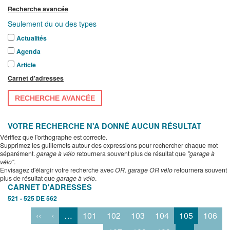
Recherche avancée
Seulement du ou des types
Actualités
Agenda
Article
Carnet d'adresses
RECHERCHE AVANCÉE
VOTRE RECHERCHE N'A DONNÉ AUCUN RÉSULTAT
Vérifiez que l'orthographe est correcte.
Supprimez les guillemets autour des expressions pour rechercher chaque mot
séparément.
garage à vélo
retournera souvent plus de résultat que
"garage à
vélo"
.
Envisagez d'élargir votre recherche avec
OR
.
garage OR vélo
retournera souvent
plus de résultat que
garage à vélo
.
CARNET D'ADRESSES
521 - 525 DE 562
‹‹
‹
…
101
102
103
104
105
106