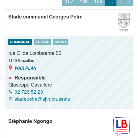
107
108
109
…
›
››
Stade communal Georges Petre
COMMUNAL
LOISIRS
SPORT
rue G. de Lombaerde 55
1140
Bruxelles
VOIR PLAN
Responsable
Giuseppe Cavaliere
02 726 52 20
stadepetre@sjtn.brussels
Stéphanie Ngongo