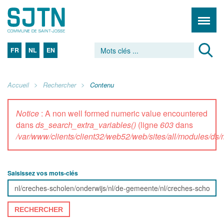
FR
NL
EN
Accueil
Rechercher
Contenu
Notice
: A non well formed numeric value encountered
dans
ds_search_extra_variables()
(ligne
603
dans
/var/www/clients/client32/web52/web/sites/all/modules/d
Saisissez vos mots-clés
RECHERCHER