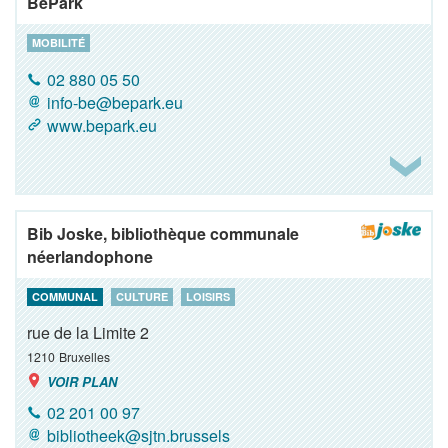
BePark
MOBILITÉ
02 880 05 50
info-be@bepark.eu
www.bepark.eu
Bib Joske, bibliothèque communale
néerlandophone
COMMUNAL
CULTURE
LOISIRS
rue de la Limite 2
1210
Bruxelles
VOIR PLAN
02 201 00 97
bibliotheek@sjtn.brussels