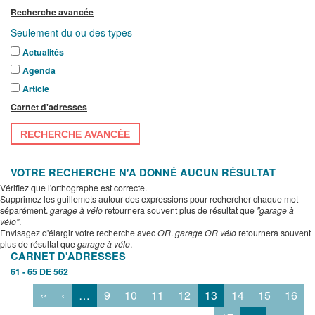
Recherche avancée
Seulement du ou des types
Actualités
Agenda
Article
Carnet d'adresses
RECHERCHE AVANCÉE
VOTRE RECHERCHE N'A DONNÉ AUCUN RÉSULTAT
Vérifiez que l'orthographe est correcte.
Supprimez les guillemets autour des expressions pour rechercher chaque mot
séparément.
garage à vélo
retournera souvent plus de résultat que
"garage à
vélo"
.
Envisagez d'élargir votre recherche avec
OR
.
garage OR vélo
retournera souvent
plus de résultat que
garage à vélo
.
CARNET D'ADRESSES
61 - 65 DE 562
‹‹
‹
…
9
10
11
12
13
14
15
16