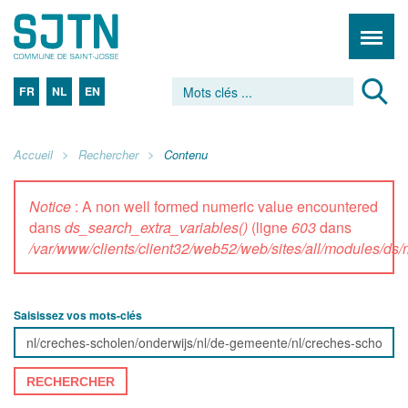
FR
NL
EN
Accueil
Rechercher
Contenu
Notice
: A non well formed numeric value encountered
dans
ds_search_extra_variables()
(ligne
603
dans
/var/www/clients/client32/web52/web/sites/all/modules/d
Saisissez vos mots-clés
RECHERCHER