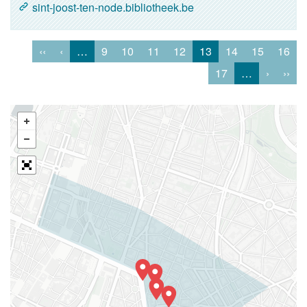
sint-joost-ten-node.bibliotheek.be
‹‹
‹
…
9
10
11
12
13
14
15
16
17
…
›
››