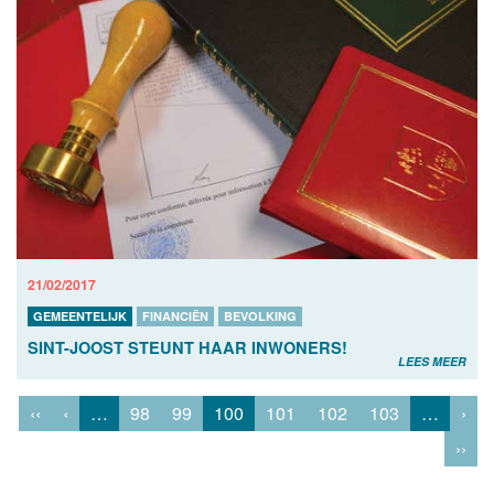
21/02/2017
GEMEENTELIJK
FINANCIËN
BEVOLKING
SINT-JOOST STEUNT HAAR INWONERS!
LEES MEER
‹‹
‹
…
98
99
100
101
102
103
…
›
››