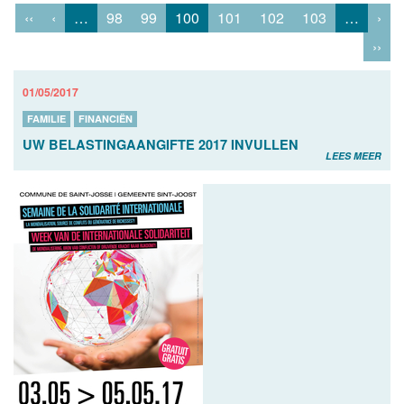
‹‹
‹
…
98
99
100
101
102
103
…
›
››
01/05/2017
FAMILIE
FINANCIËN
UW BELASTINGAANGIFTE 2017 INVULLEN
LEES MEER