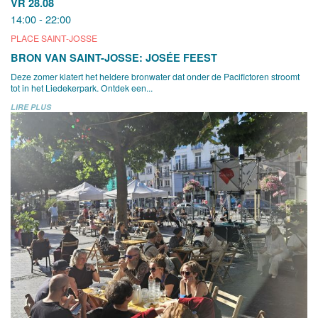
VR 28.08
14:00 - 22:00
PLACE SAINT-JOSSE
BRON VAN SAINT-JOSSE: JOSÉE FEEST
Deze zomer klatert het heldere bronwater dat onder de Pacifictoren stroomt
tot in het Liedekerpark. Ontdek een...
LIRE PLUS