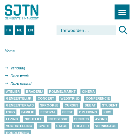
FR
NL
EN
Home
Vandaag
Deze week
Deze maand
ATELIER
BRADERIJ
ROMMELMARKT
CINEMA
GEMEENTELIJK
CONCERT
WEDSTRIJD
CONFERENCIE
GEMEENTERAAD
SPROOKJE
CURSUS
DEBAT
STUDENT
EXPO
FAMILIE
FESTIVAL
FEEST
OPLEIDING
KIDS
LEZING
NIGHTLIFE
INFOSESSIE
SENIORS
AVOND
VOORSTELLING
SPORT
STAGE
THEATER
VERNISSAGE
RONDLEIDING