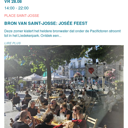
VR 28.08
14:00 - 22:00
PLACE SAINT-JOSSE
BRON VAN SAINT-JOSSE: JOSÉE FEEST
Deze zomer klatert het heldere bronwater dat onder de Pacifictoren stroomt
tot in het Liedekerpark. Ontdek een...
LIRE PLUS