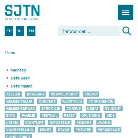
FR
NL
EN
Home
Vandaag
Deze week
Deze maand
ATELIER
BRADERIJ
ROMMELMARKT
CINEMA
GEMEENTELIJK
CONCERT
WEDSTRIJD
CONFERENCIE
GEMEENTERAAD
SPROOKJE
CURSUS
DEBAT
STUDENT
EXPO
FAMILIE
FESTIVAL
FEEST
OPLEIDING
KIDS
LEZING
NIGHTLIFE
INFOSESSIE
SENIORS
AVOND
VOORSTELLING
SPORT
STAGE
THEATER
VERNISSAGE
RONDLEIDING