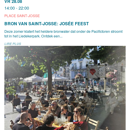
VR 28.08
14:00 - 22:00
PLACE SAINT-JOSSE
BRON VAN SAINT-JOSSE: JOSÉE FEEST
Deze zomer klatert het heldere bronwater dat onder de Pacifictoren stroomt
tot in het Liedekerpark. Ontdek een...
LIRE PLUS