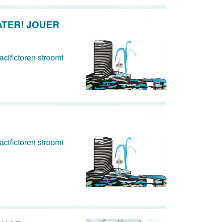
ATER! JOUER
cifictoren stroomt
cifictoren stroomt