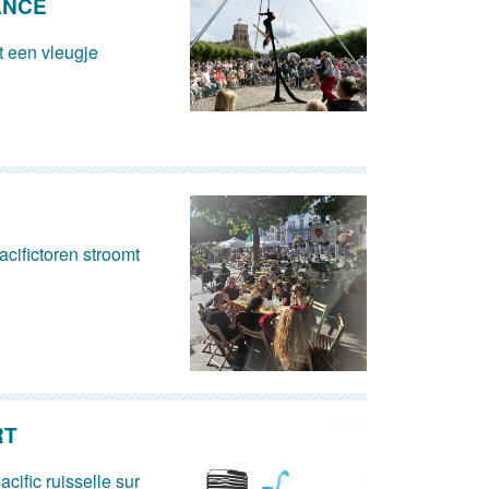
ANCE
 een vleugje
cifictoren stroomt
RT
acific ruisselle sur