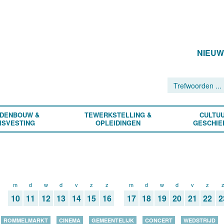
NIEU
DENBOUW &
TEWERKSTELLING &
CULTUU
ISVESTING
OPLEIDINGEN
GESCHIE
m
d
w
d
v
z
z
m
d
w
d
v
z
10
11
12
13
14
15
16
17
18
19
20
21
22
2
ROMMELMARKT
CINEMA
GEMEENTELIJK
CONCERT
WEDSTRIJD