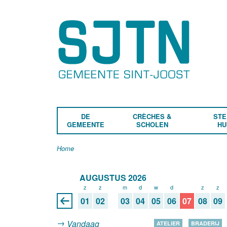
DE
CRÈCHES &
STE
GEMEENTE
SCHOLEN
HU
Home
AUGUSTUS 2026
z
z
m
d
w
d
v
z
z
01
02
03
04
05
06
07
08
09
Vandaag
ATELIER
BRADERIJ