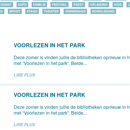
TUDENT
EXPO
FAMILIE
FESTIVAL
FEEST
OPLEIDING
KIDS
L
NG
SPORT
STAGE
THEATER
VERNISSAGE
RONDLEIDING
VOORLEZEN IN HET PARK
Deze zomer is vinden jullie de bibliotheken opnieuw in 
met “Voorlezen in het park”. Beide...
LIRE PLUS
VOORLEZEN IN HET PARK
Deze zomer is vinden jullie de bibliotheken opnieuw in 
met “Voorlezen in het park”. Beide...
LIRE PLUS