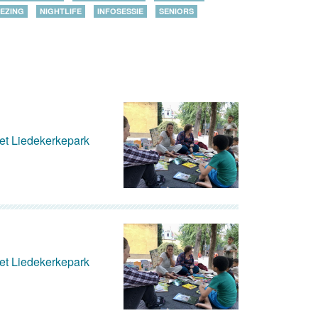
EZING
NIGHTLIFE
INFOSESSIE
SENIORS
het Liedekerkepark
het Liedekerkepark