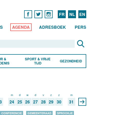
FR
NL
EN
WS
AGENDA
ADRESBOEK
PERS
R &
SPORT & VRIJE
GEZONDHEID
DENIS
TIJD
z
m
d
w
d
v
z
z
m
3
24
25
26
27
28
29
30
31
CONFERENCIE
GEMEENTERAAD
SPROOKJE