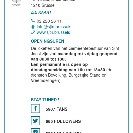
1210
Brussel
ZIE KAART
02 220 26 11
info@sjtn.brussels
www.sjtn.brussels
OPENINGSUREN
De loketten van het Gemeentebestuur van Sint-
Joost zijn van
maandag tot vrijdag geopend
van 8u30 tot 13u
.
Een permanentie is open op
dinsdagnamiddag van 16u tot 18u30
(de
diensten Bevolking, Burgerlijke Stand en
Vreemdelingen).
STAY TUNED !
5907 FANS
665 FOLLOWERS