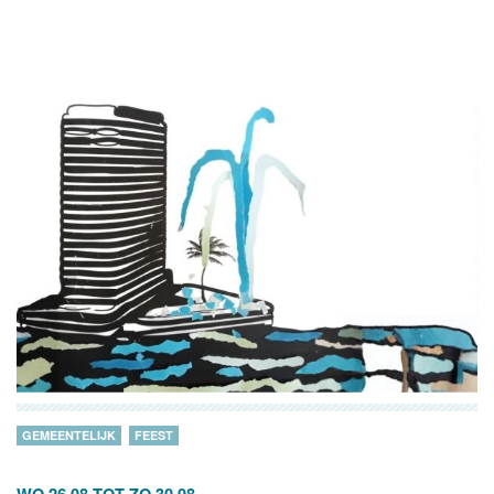
GEMEENTELIJK
FEEST
WO 26.08
TOT
ZO 30.08