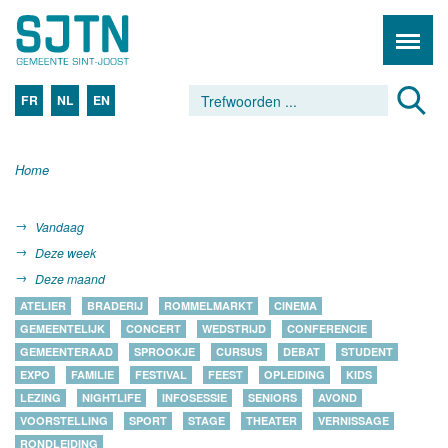
FR
NL
EN
Home
Vandaag
Deze week
Deze maand
ATELIER
BRADERIJ
ROMMELMARKT
CINEMA
GEMEENTELIJK
CONCERT
WEDSTRIJD
CONFERENCIE
GEMEENTERAAD
SPROOKJE
CURSUS
DEBAT
STUDENT
EXPO
FAMILIE
FESTIVAL
FEEST
OPLEIDING
KIDS
LEZING
NIGHTLIFE
INFOSESSIE
SENIORS
AVOND
VOORSTELLING
SPORT
STAGE
THEATER
VERNISSAGE
RONDLEIDING