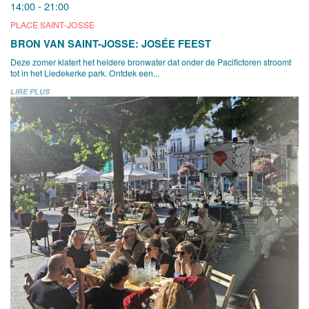
14:00 - 21:00
PLACE SAINT-JOSSE
BRON VAN SAINT-JOSSE: JOSÉE FEEST
Deze zomer klatert het heldere bronwater dat onder de Pacifictoren stroomt
tot in het Liedekerke park. Ontdek een...
LIRE PLUS