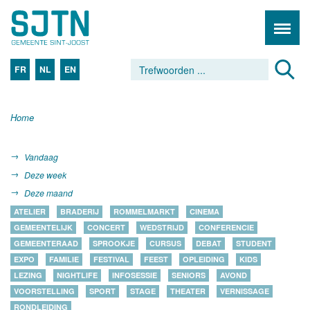
FR
NL
EN
Home
Vandaag
Deze week
Deze maand
ATELIER
BRADERIJ
ROMMELMARKT
CINEMA
GEMEENTELIJK
CONCERT
WEDSTRIJD
CONFERENCIE
GEMEENTERAAD
SPROOKJE
CURSUS
DEBAT
STUDENT
EXPO
FAMILIE
FESTIVAL
FEEST
OPLEIDING
KIDS
LEZING
NIGHTLIFE
INFOSESSIE
SENIORS
AVOND
VOORSTELLING
SPORT
STAGE
THEATER
VERNISSAGE
RONDLEIDING