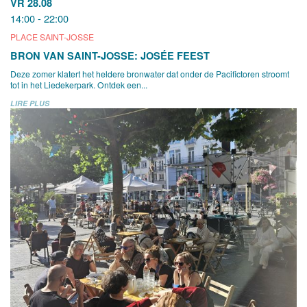
VR 28.08
14:00 - 22:00
PLACE SAINT-JOSSE
BRON VAN SAINT-JOSSE: JOSÉE FEEST
Deze zomer klatert het heldere bronwater dat onder de Pacifictoren stroomt
tot in het Liedekerpark. Ontdek een...
LIRE PLUS