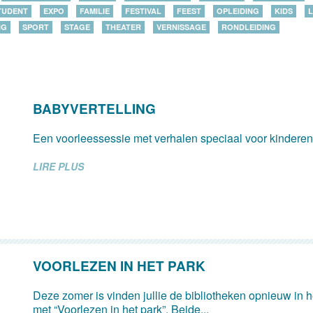
TUDENT
EXPO
FAMILIE
FESTIVAL
FEEST
OPLEIDING
KIDS
L
NG
SPORT
STAGE
THEATER
VERNISSAGE
RONDLEIDING
BABYVERTELLING
Een voorleessessie met verhalen speciaal voor kinderen v
LIRE PLUS
VOORLEZEN IN HET PARK
Deze zomer is vinden jullie de bibliotheken opnieuw in 
met “Voorlezen in het park”. Beide...