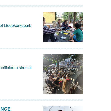
het Liedekerkepark
cifictoren stroomt
ANCE