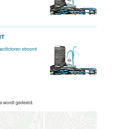
RT
cifictoren stroomt
da wordt gedeeld.