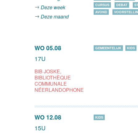
CURSUS
DEBAT
S
Deze week
AVOND
VOORSTELLI
Deze maand
WO 05.08
GEMEENTELIJK
KIDS
17U
BIB JOSKE,
BIBLIOTHÈQUE
COMMUNALE
NÉERLANDOPHONE
WO 12.08
KIDS
15U