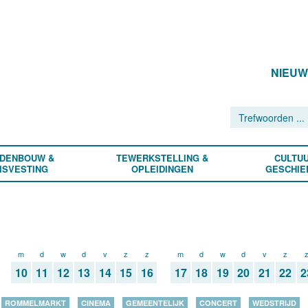
NIEU
DENBOUW &
TEWERKSTELLING &
CULTUU
ISVESTING
OPLEIDINGEN
GESCHIE
m
d
w
d
v
z
z
m
d
w
d
v
z
10
11
12
13
14
15
16
17
18
19
20
21
22
2
ROMMELMARKT
CINEMA
GEMEENTELIJK
CONCERT
WEDSTRIJD