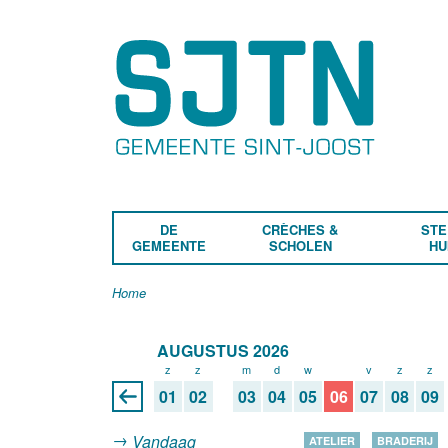
DE
CRÈCHES &
STE
GEMEENTE
SCHOLEN
HU
Home
AUGUSTUS 2026
z
z
m
d
w
d
v
z
z
01
02
03
04
05
06
07
08
09
Vandaag
ATELIER
BRADERIJ