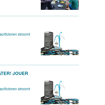
cifictoren stroomt
ATER! JOUER
cifictoren stroomt