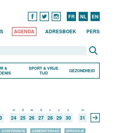
FR
NL
EN
WS
AGENDA
ADRESBOEK
PERS
R &
SPORT & VRIJE
GEZONDHEID
DENIS
TIJD
z
m
d
w
d
v
z
z
m
3
24
25
26
27
28
29
30
31
CONFERENCIE
GEMEENTERAAD
SPROOKJE