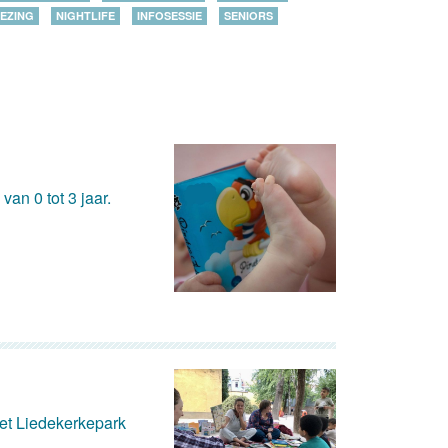
EZING
NIGHTLIFE
INFOSESSIE
SENIORS
an 0 tot 3 jaar.
het Liedekerkepark