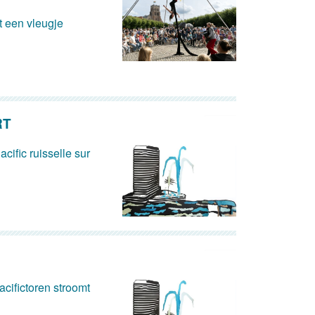
 een vleugje
RT
acific ruisselle sur
cifictoren stroomt