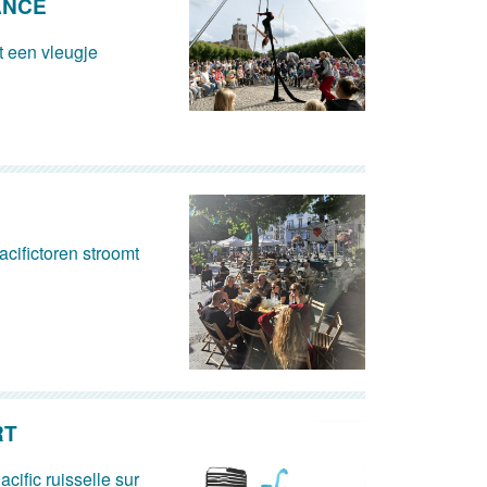
ANCE
 een vleugje
cifictoren stroomt
RT
acific ruisselle sur