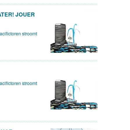
ATER! JOUER
cifictoren stroomt
cifictoren stroomt