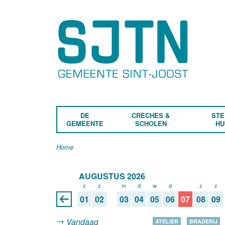
DE
CRÈCHES &
STE
GEMEENTE
SCHOLEN
HU
Home
AUGUSTUS 2026
z
z
m
d
w
d
v
z
z
01
02
03
04
05
06
07
08
09
Vandaag
ATELIER
BRADERIJ