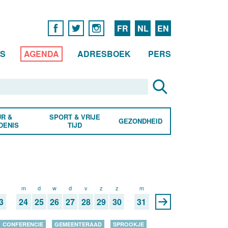
FR
NL
EN
WS
AGENDA
ADRESBOEK
PERS
R &
SPORT & VRIJE
GEZONDHEID
DENIS
TIJD
z
m
d
w
d
v
z
z
m
3
24
25
26
27
28
29
30
31
CONFERENCIE
GEMEENTERAAD
SPROOKJE