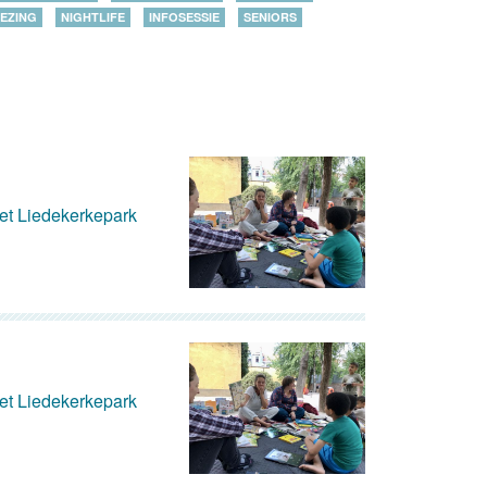
EZING
NIGHTLIFE
INFOSESSIE
SENIORS
het Liedekerkepark
het Liedekerkepark