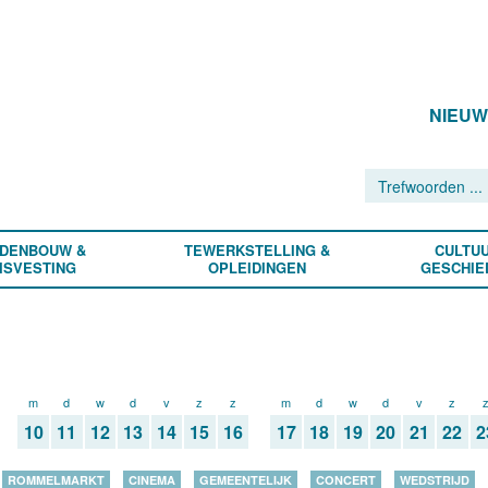
NIEU
DENBOUW &
TEWERKSTELLING &
CULTUU
ISVESTING
OPLEIDINGEN
GESCHIE
m
d
w
d
v
z
z
m
d
w
d
v
z
10
11
12
13
14
15
16
17
18
19
20
21
22
2
ROMMELMARKT
CINEMA
GEMEENTELIJK
CONCERT
WEDSTRIJD