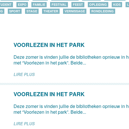
TUDENT
EXPO
FAMILIE
FESTIVAL
FEEST
OPLEIDING
KIDS
L
NG
SPORT
STAGE
THEATER
VERNISSAGE
RONDLEIDING
VOORLEZEN IN HET PARK
Deze zomer is vinden jullie de bibliotheken opnieuw in 
met “Voorlezen in het park”. Beide...
LIRE PLUS
VOORLEZEN IN HET PARK
Deze zomer is vinden jullie de bibliotheken opnieuw in 
met “Voorlezen in het park”. Beide...
LIRE PLUS