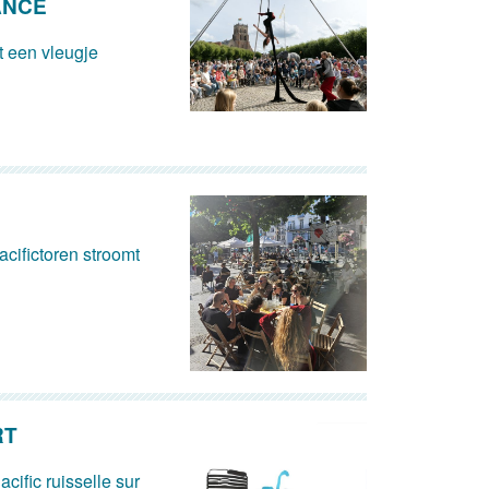
ANCE
 een vleugje
cifictoren stroomt
RT
acific ruisselle sur