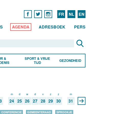
FR
NL
EN
WS
AGENDA
ADRESBOEK
PERS
R &
SPORT & VRIJE
GEZONDHEID
DENIS
TIJD
z
m
d
w
d
v
z
z
m
3
24
25
26
27
28
29
30
31
CONFERENCIE
GEMEENTERAAD
SPROOKJE