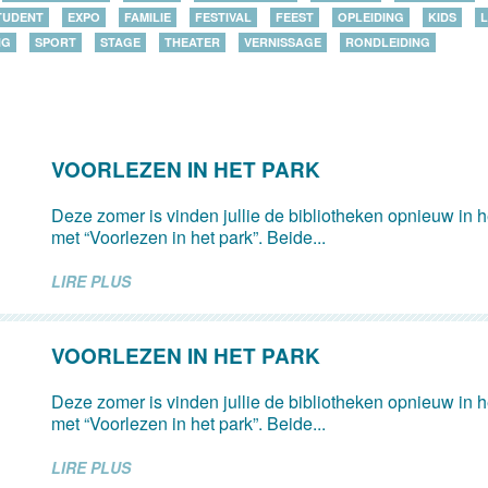
TUDENT
EXPO
FAMILIE
FESTIVAL
FEEST
OPLEIDING
KIDS
L
NG
SPORT
STAGE
THEATER
VERNISSAGE
RONDLEIDING
VOORLEZEN IN HET PARK
Deze zomer is vinden jullie de bibliotheken opnieuw in 
met “Voorlezen in het park”. Beide...
LIRE PLUS
VOORLEZEN IN HET PARK
Deze zomer is vinden jullie de bibliotheken opnieuw in 
met “Voorlezen in het park”. Beide...
LIRE PLUS