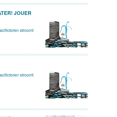
ATER! JOUER
cifictoren stroomt
cifictoren stroomt