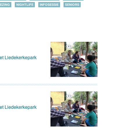
EZING
NIGHTLIFE
INFOSESSIE
SENIORS
het Liedekerkepark
het Liedekerkepark