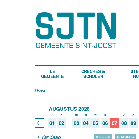
DE
CRÈCHES &
STE
GEMEENTE
SCHOLEN
HU
Home
AUGUSTUS 2026
z
z
m
d
w
d
v
z
z
01
02
03
04
05
06
07
08
09
Vandaag
ATELIER
BRADERIJ