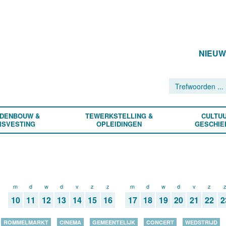
NIEU
DENBOUW &
TEWERKSTELLING &
CULTUU
ISVESTING
OPLEIDINGEN
GESCHIE
m
d
w
d
v
z
z
m
d
w
d
v
z
10
11
12
13
14
15
16
17
18
19
20
21
22
2
ROMMELMARKT
CINEMA
GEMEENTELIJK
CONCERT
WEDSTRIJD