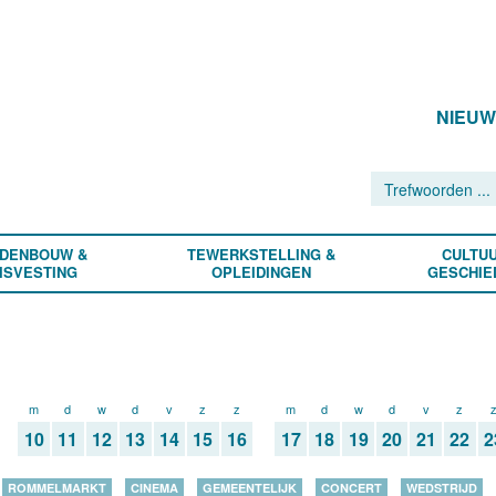
NIEU
DENBOUW &
TEWERKSTELLING &
CULTUU
ISVESTING
OPLEIDINGEN
GESCHIE
m
d
w
d
v
z
z
m
d
w
d
v
z
10
11
12
13
14
15
16
17
18
19
20
21
22
2
ROMMELMARKT
CINEMA
GEMEENTELIJK
CONCERT
WEDSTRIJD