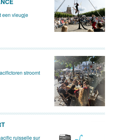
ANCE
 een vleugje
cifictoren stroomt
RT
acific ruisselle sur