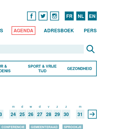
FR
NL
EN
WS
AGENDA
ADRESBOEK
PERS
R &
SPORT & VRIJE
GEZONDHEID
DENIS
TIJD
z
m
d
w
d
v
z
z
m
3
24
25
26
27
28
29
30
31
CONFERENCIE
GEMEENTERAAD
SPROOKJE