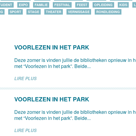
TUDENT
EXPO
FAMILIE
FESTIVAL
FEEST
OPLEIDING
KIDS
L
NG
SPORT
STAGE
THEATER
VERNISSAGE
RONDLEIDING
VOORLEZEN IN HET PARK
Deze zomer is vinden jullie de bibliotheken opnieuw in 
met “Voorlezen in het park”. Beide...
LIRE PLUS
VOORLEZEN IN HET PARK
Deze zomer is vinden jullie de bibliotheken opnieuw in 
met “Voorlezen in het park”. Beide...
LIRE PLUS