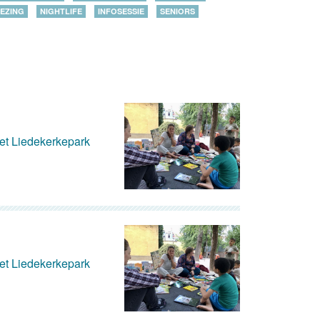
EZING
NIGHTLIFE
INFOSESSIE
SENIORS
het Liedekerkepark
het Liedekerkepark