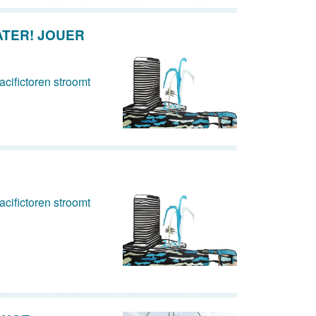
ATER! JOUER
cifictoren stroomt
cifictoren stroomt