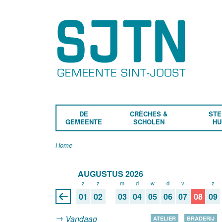
DE
CRÈCHES &
STE
GEMEENTE
SCHOLEN
HU
Home
AUGUSTUS 2026
z
z
m
d
w
d
v
z
z
01
02
03
04
05
06
07
08
09
Vandaag
ATELIER
BRADERIJ