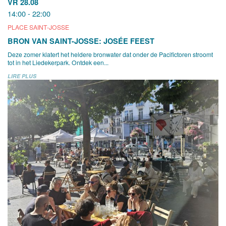
VR 28.08
14:00 - 22:00
PLACE SAINT-JOSSE
BRON VAN SAINT-JOSSE: JOSÉE FEEST
Deze zomer klatert het heldere bronwater dat onder de Pacifictoren stroomt
tot in het Liedekerpark. Ontdek een...
LIRE PLUS