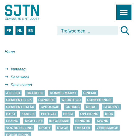
FR
NL
EN
Home
Vandaag
Deze week
Deze maand
ATELIER
BRADERIJ
ROMMELMARKT
CINEMA
GEMEENTELIJK
CONCERT
WEDSTRIJD
CONFERENCIE
GEMEENTERAAD
SPROOKJE
CURSUS
DEBAT
STUDENT
EXPO
FAMILIE
FESTIVAL
FEEST
OPLEIDING
KIDS
LEZING
NIGHTLIFE
INFOSESSIE
SENIORS
AVOND
VOORSTELLING
SPORT
STAGE
THEATER
VERNISSAGE
RONDLEIDING