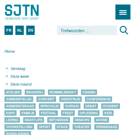
FR
NL
EN
Home
Vandaag
Deze week
Deze maand
ATELIER
BRADERIJ
ROMMELMARKT
CINEMA
GEMEENTELIJK
CONCERT
WEDSTRIJD
CONFERENCIE
GEMEENTERAAD
SPROOKJE
CURSUS
DEBAT
STUDENT
EXPO
FAMILIE
FESTIVAL
FEEST
OPLEIDING
KIDS
LEZING
NIGHTLIFE
INFOSESSIE
SENIORS
AVOND
VOORSTELLING
SPORT
STAGE
THEATER
VERNISSAGE
RONDLEIDING