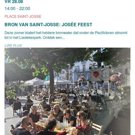
VR 28.08
14:00 - 22:00
PLACE SAINT-JOSSE
BRON VAN SAINT-JOSSE: JOSÉE FEEST
Deze zomer klatert het heldere bronwater dat onder de Pacifictoren stroomt
tot in het Liedekerpark. Ontdek een...
LIRE PLUS