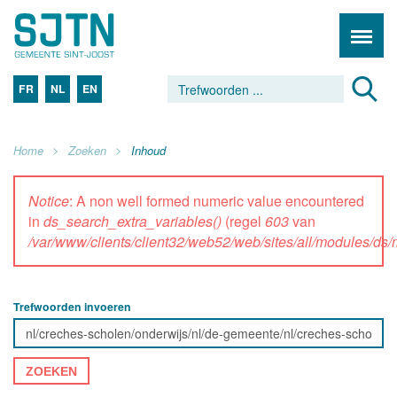
FR
NL
EN
Home
Zoeken
Inhoud
Notice
: A non well formed numeric value encountered
in
ds_search_extra_variables()
(regel
603
van
/var/www/clients/client32/web52/web/sites/all/modules/d
Trefwoorden invoeren
ZOEKEN