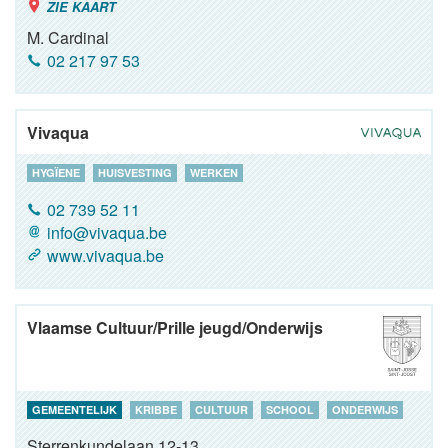
ZIE KAART
M. Cardinal
02 217 97 53
Vivaqua
HYGÏENE
HUISVESTING
WERKEN
02 739 52 11
info@vivaqua.be
www.vivaqua.be
Vlaamse Cultuur/Prille jeugd/Onderwijs
GEMEENTELIJK
KRIBBE
CULTUUR
SCHOOL
ONDERWIJS
Sterrenkundelaan 12-13