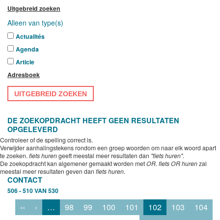
Uitgebreid zoeken
Alleen van type(s)
Actualités
Agenda
Article
Adresboek
UITGEBREID ZOEKEN
DE ZOEKOPDRACHT HEEFT GEEN RESULTATEN
OPGELEVERD
Controleer of de spelling correct is.
Verwijder aanhalingstekens rondom een groep woorden om naar elk woord apart
te zoeken.
fiets huren
geeft meestal meer resultaten dan
"fiets huren"
.
De zoekopdracht kan algemener gemaakt worden met
OR
.
fiets OR huren
zal
meestal meer resultaten geven dan
fiets huren
.
CONTACT
506 - 510 VAN 530
‹‹
‹
…
98
99
100
101
102
103
104