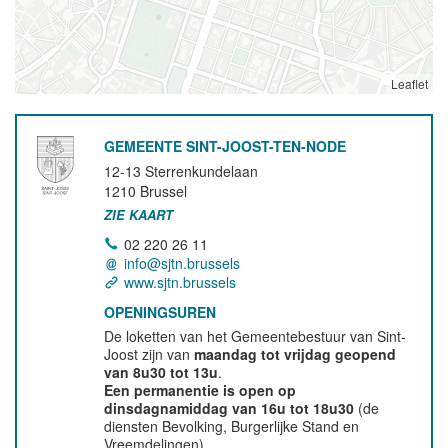
Leaflet
GEMEENTE SINT-JOOST-TEN-NODE
12-13 Sterrenkundelaan
1210
Brussel
ZIE KAART
02 220 26 11
info@sjtn.brussels
www.sjtn.brussels
OPENINGSUREN
De loketten van het Gemeentebestuur van Sint-
Joost zijn van
maandag tot vrijdag geopend
van 8u30 tot 13u
.
Een permanentie is open op
dinsdagnamiddag van 16u tot 18u30
(de
diensten Bevolking, Burgerlijke Stand en
Vreemdelingen).