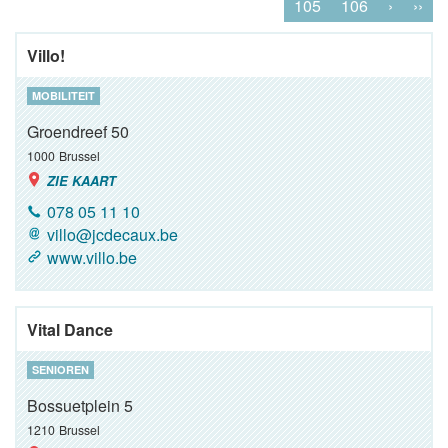
105
106
›
››
Villo!
MOBILITEIT
Groendreef 50
1000
Brussel
ZIE KAART
078 05 11 10
villo@jcdecaux.be
www.villo.be
Vital Dance
SENIOREN
Bossuetplein 5
1210
Brussel