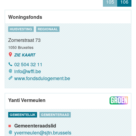
105
106
Woningsfonds
HUISVESTING
REGIONAAL
Zomerstraat 73
1050
Bruxelles
ZIE KAART
02 504 32 11
info@wffl.be
www.fondsdulogement.be
Yanti Vermeulen
GEMEENTELIJK
GEMEENTERAAD
Gemeenteraadslid
yvermeulen@sjtn.brussels