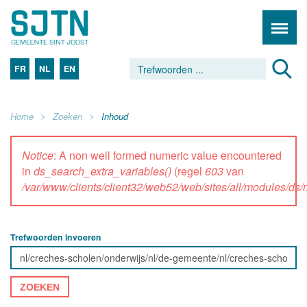
FR
NL
EN
Home
Zoeken
Inhoud
Notice
: A non well formed numeric value encountered
in
ds_search_extra_variables()
(regel
603
van
/var/www/clients/client32/web52/web/sites/all/modules/d
Trefwoorden invoeren
ZOEKEN