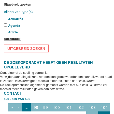
Uitgebreid zoeken
Alleen van type(s)
Actualités
Agenda
Article
Adresboek
UITGEBREID ZOEKEN
DE ZOEKOPDRACHT HEEFT GEEN RESULTATEN
OPGELEVERD
Controleer of de spelling correct is.
Verwijder aanhalingstekens rondom een groep woorden om naar elk woord apart
te zoeken.
fiets huren
geeft meestal meer resultaten dan
"fiets huren"
.
De zoekopdracht kan algemener gemaakt worden met
OR
.
fiets OR huren
zal
meestal meer resultaten geven dan
fiets huren
.
CONTACT
526 - 530 VAN 530
‹‹
‹
…
98
99
100
101
102
103
104