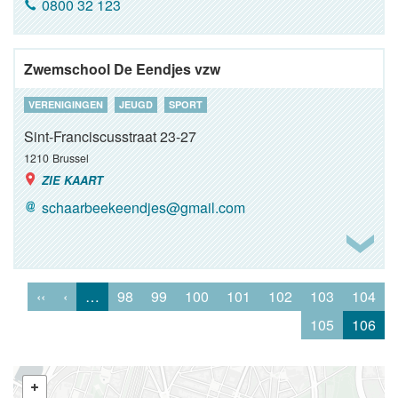
0800 32 123
Zwemschool De Eendjes vzw
VERENIGINGEN
JEUGD
SPORT
Sint-Franciscusstraat 23-27
1210
Brussel
ZIE KAART
schaarbeekeendjes@gmail.com
‹‹
‹
…
98
99
100
101
102
103
104
105
106