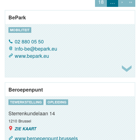
18
…
›
››
BePark
MOBILITEIT
02 880 05 50
info-be@bepark.eu
www.bepark.eu
Beroepenpunt
TEWERKSTELLING
OPLEIDING
Sterrenkundelaan 14
1210
Brussel
ZIE KAART
www.beroepenpunt.brussels