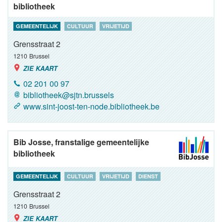
bibliotheek
GEMEENTELIJK
CULTUUR
VRIJETIJD
Grensstraat 2
1210
Brussel
ZIE KAART
02 201 00 97
bibliotheek@sjtn.brussels
www.sint-joost-ten-node.bibliotheek.be
Bib Josse, franstalige gemeentelijke
bibliotheek
GEMEENTELIJK
CULTUUR
VRIJETIJD
DIENST
Grensstraat 2
1210
Brussel
ZIE KAART