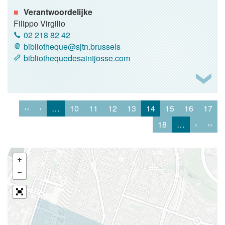
Verantwoordelijke
Filippo Virgilio
02 218 82 42
bibliotheque@sjtn.brussels
bibliothequedesaintjosse.com
‹‹
‹
…
10
11
12
13
14
15
16
17
18
…
›
››