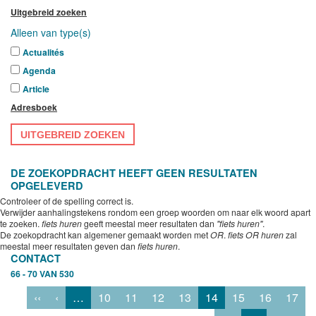
Uitgebreid zoeken
Alleen van type(s)
Actualités
Agenda
Article
Adresboek
UITGEBREID ZOEKEN
DE ZOEKOPDRACHT HEEFT GEEN RESULTATEN
OPGELEVERD
Controleer of de spelling correct is.
Verwijder aanhalingstekens rondom een groep woorden om naar elk woord apart
te zoeken.
fiets huren
geeft meestal meer resultaten dan
"fiets huren"
.
De zoekopdracht kan algemener gemaakt worden met
OR
.
fiets OR huren
zal
meestal meer resultaten geven dan
fiets huren
.
CONTACT
66 - 70 VAN 530
‹‹
‹
…
10
11
12
13
14
15
16
17