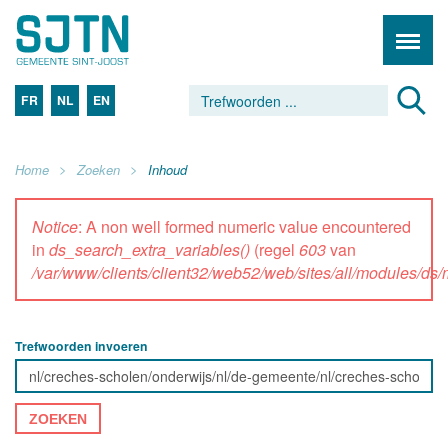
FR
NL
EN
Home
Zoeken
Inhoud
Notice
: A non well formed numeric value encountered
in
ds_search_extra_variables()
(regel
603
van
/var/www/clients/client32/web52/web/sites/all/modules/d
Trefwoorden invoeren
ZOEKEN