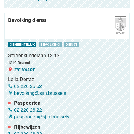
Bevolking dienst
GEMEENTELIJK
BEVOLKING
DIENST
Sterrenkundelaan 12-13
1210
Brussel
ZIE KAART
Leïla Derraz
02 220 25 52
bevolking@sjtn.brussels
Paspoorten
02 220 26 22
paspoorten@sjtn.brussels
Rijbewijzen
02 220 26 22