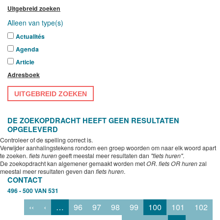
Uitgebreid zoeken
Alleen van type(s)
Actualités
Agenda
Article
Adresboek
UITGEBREID ZOEKEN
DE ZOEKOPDRACHT HEEFT GEEN RESULTATEN
OPGELEVERD
Controleer of de spelling correct is.
Verwijder aanhalingstekens rondom een groep woorden om naar elk woord apart
te zoeken.
fiets huren
geeft meestal meer resultaten dan
"fiets huren"
.
De zoekopdracht kan algemener gemaakt worden met
OR
.
fiets OR huren
zal
meestal meer resultaten geven dan
fiets huren
.
CONTACT
496 - 500 VAN 531
‹‹
‹
…
96
97
98
99
100
101
102