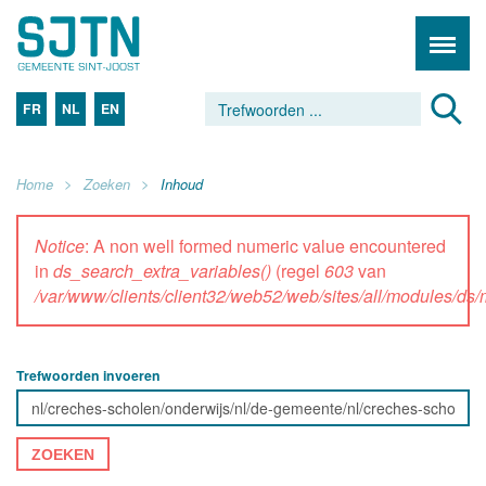
FR
NL
EN
Home
Zoeken
Inhoud
Notice
: A non well formed numeric value encountered
in
ds_search_extra_variables()
(regel
603
van
/var/www/clients/client32/web52/web/sites/all/modules/d
Trefwoorden invoeren
ZOEKEN