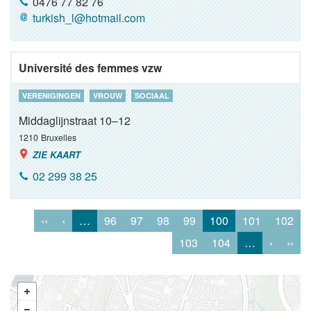
0476 77 82 76
turkish_l@hotmail.com
Université des femmes vzw
VERENIGINGEN
VROUW
SOCIAAL
Middaglijnstraat 10–12
1210
Bruxelles
ZIE KAART
02 299 38 25
‹‹
‹
…
96
97
98
99
100
101
102
103
104
…
›
››