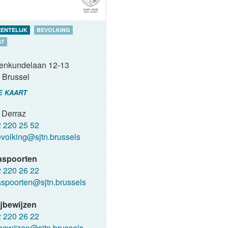
ENTELIJK
BEVOLKING
ST
renkundelaan 12-13
Brussel
E KAART
 Derraz
 220 25 52
volking@sjtn.brussels
aspoorten
 220 26 22
spoorten@sjtn.brussels
jbewijzen
 220 26 22
jbewijzen@sjtn.brussels