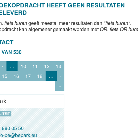
ZOEKOPDRACHT HEEFT GEEN RESULTATEN
ELEVERD
n.
fiets huren
geeft meestal meer resultaten dan
"fiets huren"
.
opdracht kan algemener gemaakt worden met
OR
.
fiets OR hur
TACT
0 VAN 530
‹
…
10
11
12
13
15
16
17
18
…
›
››
ark
ITEIT
 880 05 50
fo-be@bepark.eu