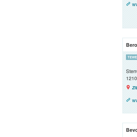
w
Ber
TEWE
Ster
1210
ZI
ww
Bevo