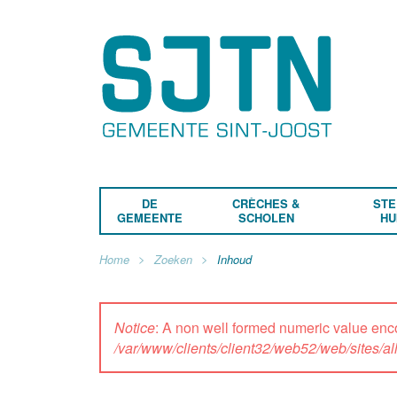
DE
CRÈCHES &
STE
GEMEENTE
SCHOLEN
HU
Home
Zoeken
Inhoud
Notice
: A non well formed numeric value enc
/var/www/clients/client32/web52/web/sites/