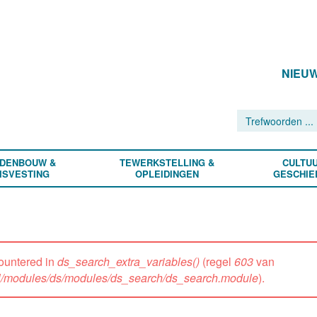
NIEU
DENBOUW &
TEWERKSTELLING &
CULTUU
ISVESTING
OPLEIDINGEN
GESCHIE
ountered in
ds_search_extra_variables()
(regel
603
van
all/modules/ds/modules/ds_search/ds_search.module
).