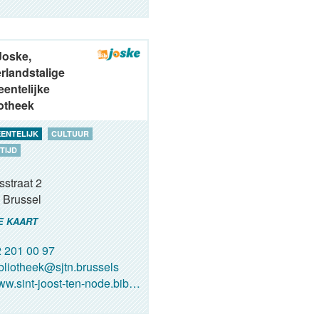
Joske,
rlandstalige
entelijke
iotheek
ENTELIJK
CULTUUR
TIJD
sstraat 2
Brussel
E KAART
 201 00 97
bliotheek@sjtn.brussels
.sint-joost-ten-node.bibliotheek.be