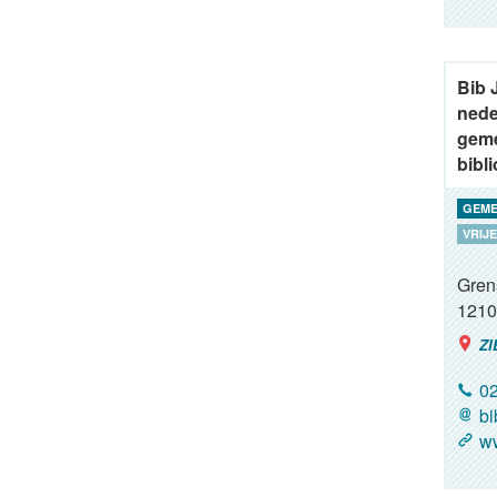
Bib 
nede
geme
bibl
GEME
VRIJE
Gren
1210
ZI
02
bi
www