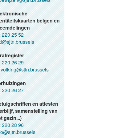
ektronische
entiteitskaarten belgen en
reemdelingen
 220 25 52
d@sjtn.brussels
rafregister
 220 26 29
volking@sjtn.brussels
erhuizingen
 220 26 27
tuigschriften en attesten
erblijf, samenstelling van
t gezin...)
 220 28 96
fo@sjtn.brussels