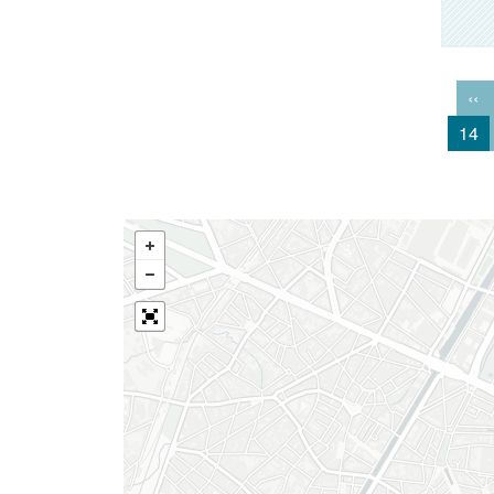
‹‹
14