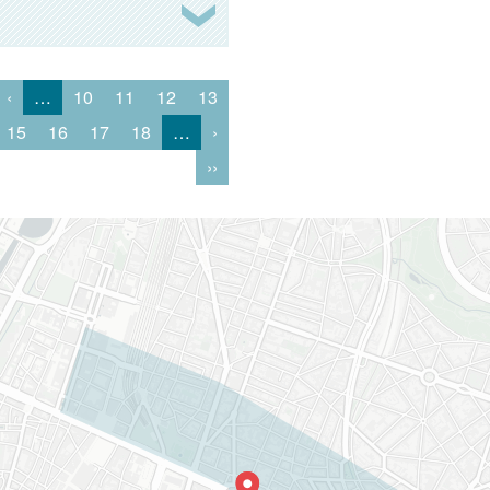
‹
…
10
11
12
13
15
16
17
18
…
›
››