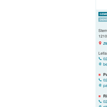
GEME
DIEN
Ster
1210
ZI
Leïla
02
be
P
02
pa
Ri
02
ri