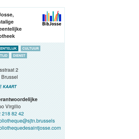
Josse,
talige
entelijke
iotheek
ENTELIJK
CULTUUR
TIJD
DIENST
sstraat 2
Brussel
E KAART
rantwoordelijke
po Virgilio
 218 82 42
bliotheque@sjtn.brussels
bliothequedesaintjosse.com