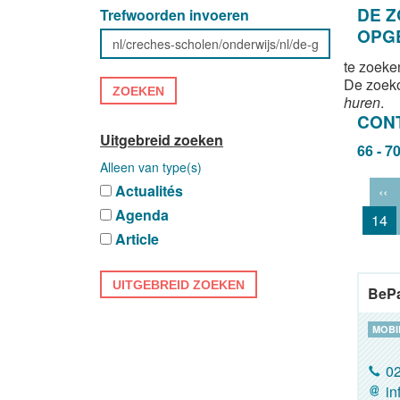
DE 
Trefwoorden invoeren
OPG
te zoeke
De zoek
ZOEKEN
huren
.
CON
Uitgebreid zoeken
66 - 7
Alleen van type(s)
Actualités
‹‹
Agenda
14
Article
UITGEBREID ZOEKEN
BeP
MOBIL
02
in