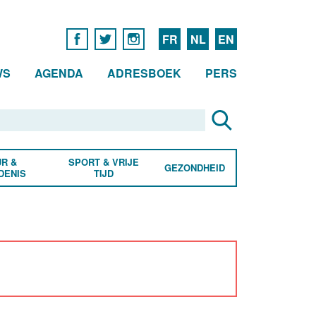
FR
NL
EN
WS
AGENDA
ADRESBOEK
PERS
R &
SPORT & VRIJE
GEZONDHEID
DENIS
TIJD