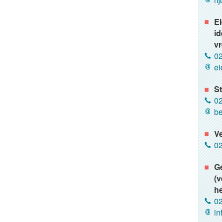
El
id
v
02
ei
St
02
be
V
02
Ge
(v
he
02
in