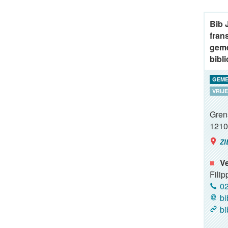
Bib 
frans
geme
bibl
GEME
VRIJE
Gren
1210
ZI
Ve
Filip
02
bi
bi