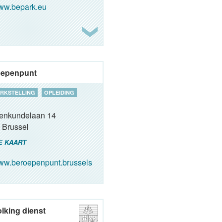
ww.bepark.eu
oepenpunt
RKSTELLING
OPLEIDING
renkundelaan 14
Brussel
E KAART
w.beroepenpunt.brussels
lking dienst