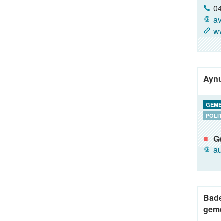
04
av
ww
Aynu
GEME
POLI
G
au
Bade
geme