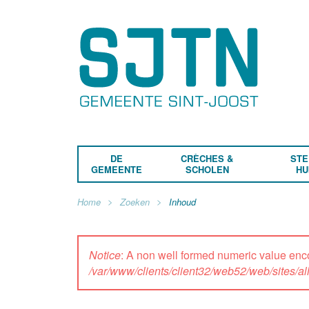
DE
CRÈCHES &
STE
GEMEENTE
SCHOLEN
HU
Home
Zoeken
Inhoud
Notice
: A non well formed numeric value enc
/var/www/clients/client32/web52/web/sites/