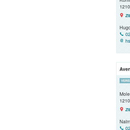
1210
ZI
Hugo
02
hs
Aven
VERE
Mole
1210
ZI
Naïm
02