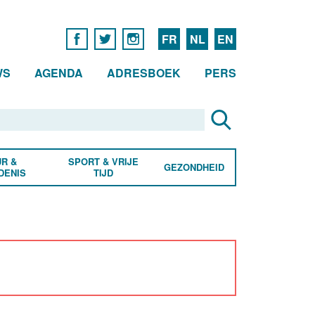
FR
NL
EN
WS
AGENDA
ADRESBOEK
PERS
R &
SPORT & VRIJE
GEZONDHEID
DENIS
TIJD