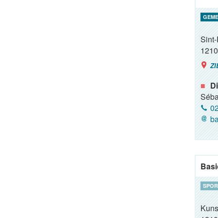
GEME
Sint-
1210
ZI
Di
Séba
02
ba
Basi
SPOR
Kuns