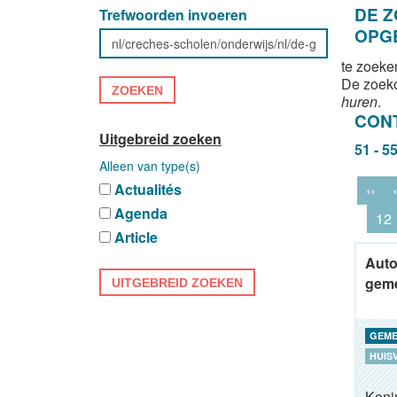
DE 
Trefwoorden invoeren
OPG
te zoeke
De zoek
ZOEKEN
huren
.
CON
Uitgebreid zoeken
51 - 5
Alleen van type(s)
Actualités
‹‹
‹
Agenda
12
Article
Aut
geme
UITGEBREID ZOEKEN
GEME
HUIS
Koni