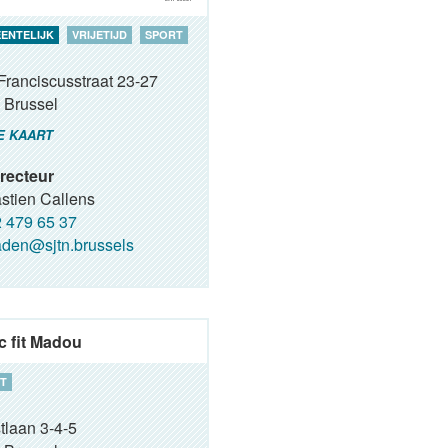
ENTELIJK
VRIJETIJD
SPORT
Franciscusstraat 23-27
Brussel
E KAART
recteur
stien Callens
 479 65 37
den@sjtn.brussels
c fit Madou
T
tlaan 3-4-5