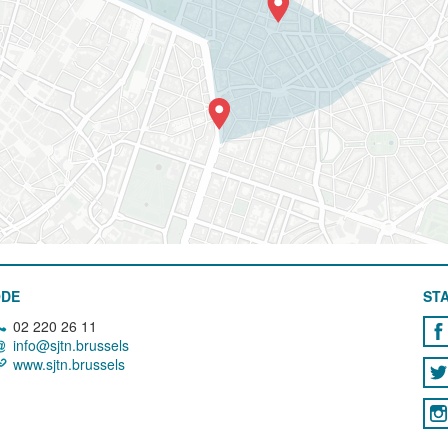
ODE
STA
02 220 26 11
info@sjtn.brussels
www.sjtn.brussels