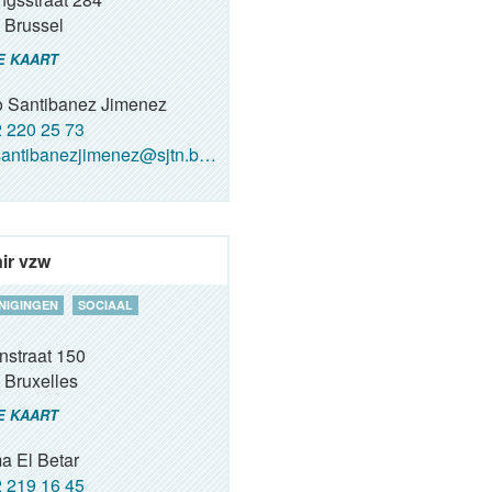
Brussel
E KAART
 Santibanez Jimenez
 220 25 73
antibanezjimenez@sjtn.brussels
ir vzw
NIGINGEN
SOCIAAL
nstraat 150
Bruxelles
E KAART
a El Betar
 219 16 45