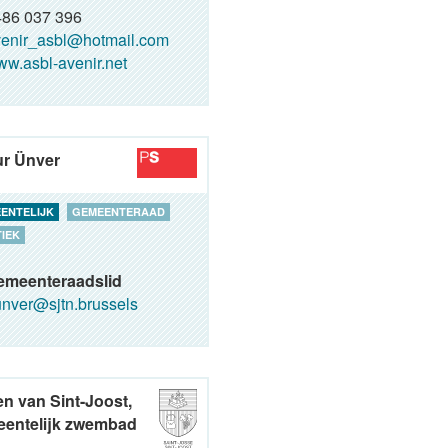
86 037 396
enir_asbl@hotmail.com
w.asbl-avenir.net
r Ünver
ENTELIJK
GEMEENTERAAD
TIEK
emeenteraadslid
nver@sjtn.brussels
n van Sint-Joost,
entelijk zwembad