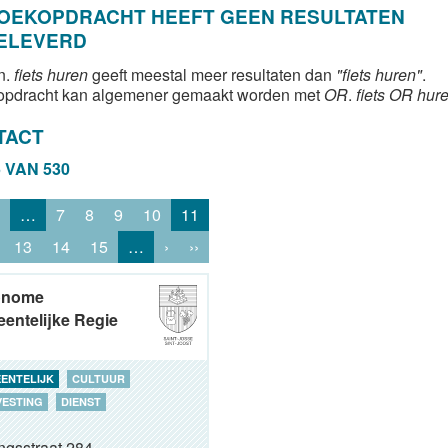
ZOEKOPDRACHT HEEFT GEEN RESULTATEN
ELEVERD
n.
fiets huren
geeft meestal meer resultaten dan
"fiets huren"
.
opdracht kan algemener gemaakt worden met
OR
.
fiets OR hur
TACT
5 VAN 530
…
7
8
9
10
11
13
14
15
…
›
››
onome
entelijke Regie
ENTELIJK
CULTUUR
VESTING
DIENST
ngsstraat 284