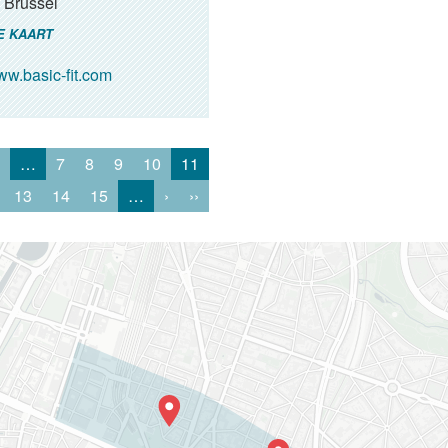
Brussel
E KAART
w.basic-fit.com
…
7
8
9
10
11
13
14
15
…
›
››