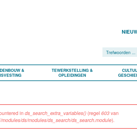
NIEU
DENBOUW &
TEWERKSTELLING &
CULTUU
ISVESTING
OPLEIDINGEN
GESCHIE
ountered in
ds_search_extra_variables()
(regel
603
van
all/modules/ds/modules/ds_search/ds_search.module
).