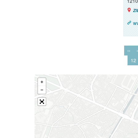
1210
ZI
ww
‹‹
‹
12