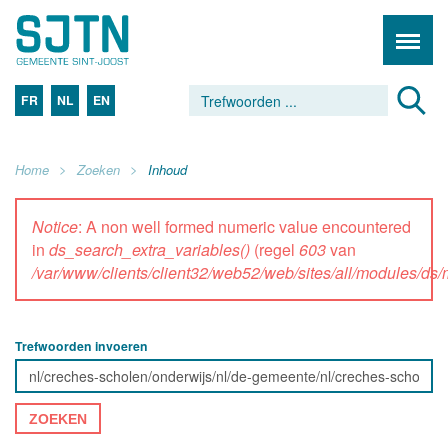
FR
NL
EN
Home
Zoeken
Inhoud
Notice
: A non well formed numeric value encountered
in
ds_search_extra_variables()
(regel
603
van
/var/www/clients/client32/web52/web/sites/all/modules/d
Trefwoorden invoeren
ZOEKEN