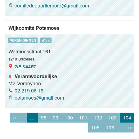
comitedequartiernord@gmail.com
Wijkcomité Potamoes
VERENIGINGEN
WIJK
Warmoesstraat 161
1210
Bruxelles
ZIE KAART
Verantwoordelijke
Mv. Verheyden
02 219 06 16
potamoes@gmail.com
‹‹
‹
…
98
99
100
101
102
103
104
105
106
›
››