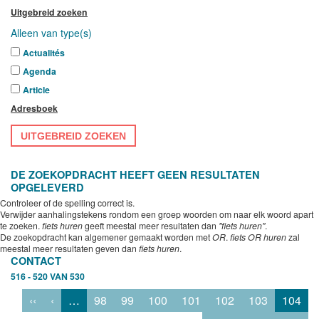
Uitgebreid zoeken
Alleen van type(s)
Actualités
Agenda
Article
Adresboek
UITGEBREID ZOEKEN
DE ZOEKOPDRACHT HEEFT GEEN RESULTATEN
OPGELEVERD
Controleer of de spelling correct is.
Verwijder aanhalingstekens rondom een groep woorden om naar elk woord apart
te zoeken.
fiets huren
geeft meestal meer resultaten dan
"fiets huren"
.
De zoekopdracht kan algemener gemaakt worden met
OR
.
fiets OR huren
zal
meestal meer resultaten geven dan
fiets huren
.
CONTACT
516 - 520 VAN 530
‹‹
‹
…
98
99
100
101
102
103
104