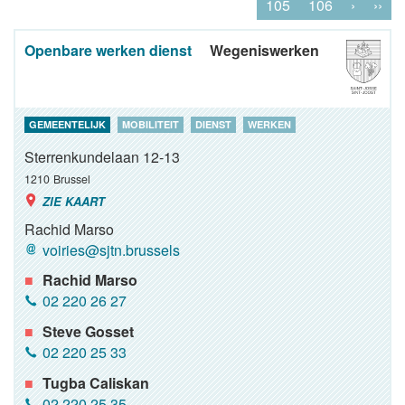
105
106
›
››
Openbare werken dienst
Wegeniswerken
GEMEENTELIJK
MOBILITEIT
DIENST
WERKEN
Sterrenkundelaan 12-13
1210
Brussel
ZIE KAART
Rachid Marso
voiries@sjtn.brussels
Rachid Marso
02 220 26 27
Steve Gosset
02 220 25 33
Tugba Caliskan
02 220 25 35