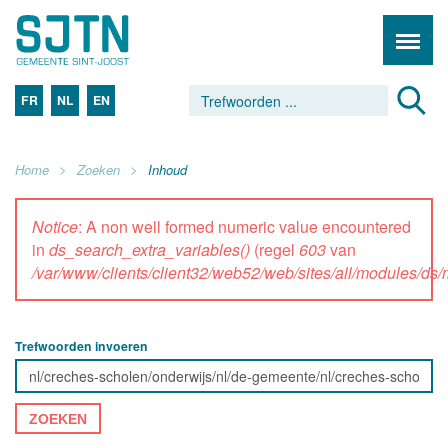
FR
NL
EN
Home
Zoeken
Inhoud
Notice
: A non well formed numeric value encountered
in
ds_search_extra_variables()
(regel
603
van
/var/www/clients/client32/web52/web/sites/all/modules/d
Trefwoorden invoeren
ZOEKEN