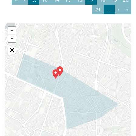
21
…
›
››