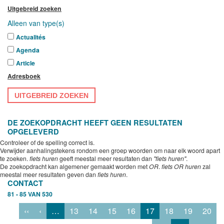
Uitgebreid zoeken
Alleen van type(s)
Actualités
Agenda
Article
Adresboek
UITGEBREID ZOEKEN
DE ZOEKOPDRACHT HEEFT GEEN RESULTATEN
OPGELEVERD
Controleer of de spelling correct is.
Verwijder aanhalingstekens rondom een groep woorden om naar elk woord apart
te zoeken.
fiets huren
geeft meestal meer resultaten dan
"fiets huren"
.
De zoekopdracht kan algemener gemaakt worden met
OR
.
fiets OR huren
zal
meestal meer resultaten geven dan
fiets huren
.
CONTACT
81 - 85 VAN 530
‹‹
‹
…
13
14
15
16
17
18
19
20