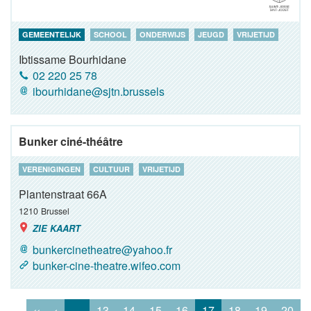
GEMEENTELIJK
SCHOOL
ONDERWIJS
JEUGD
VRIJETIJD
Ibtissame Bourhidane
02 220 25 78
ibourhidane@sjtn.brussels
Bunker ciné-théâtre
VERENIGINGEN
CULTUUR
VRIJETIJD
Plantenstraat 66A
1210
Brussel
ZIE KAART
bunkercinetheatre@yahoo.fr
bunker-cine-theatre.wifeo.com
‹‹
‹
…
13
14
15
16
17
18
19
20