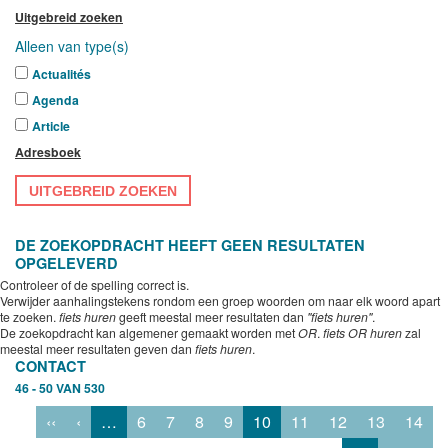
Uitgebreid zoeken
Alleen van type(s)
Actualités
Agenda
Article
Adresboek
UITGEBREID ZOEKEN
DE ZOEKOPDRACHT HEEFT GEEN RESULTATEN
OPGELEVERD
Controleer of de spelling correct is.
Verwijder aanhalingstekens rondom een groep woorden om naar elk woord apart
te zoeken.
fiets huren
geeft meestal meer resultaten dan
"fiets huren"
.
De zoekopdracht kan algemener gemaakt worden met
OR
.
fiets OR huren
zal
meestal meer resultaten geven dan
fiets huren
.
CONTACT
46 - 50 VAN 530
‹‹
‹
…
6
7
8
9
10
11
12
13
14