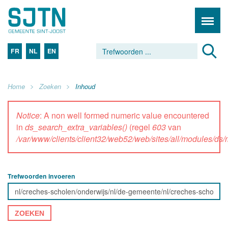
FR
NL
EN
Home
Zoeken
Inhoud
Notice
: A non well formed numeric value encountered
in
ds_search_extra_variables()
(regel
603
van
/var/www/clients/client32/web52/web/sites/all/modules/d
Trefwoorden invoeren
ZOEKEN