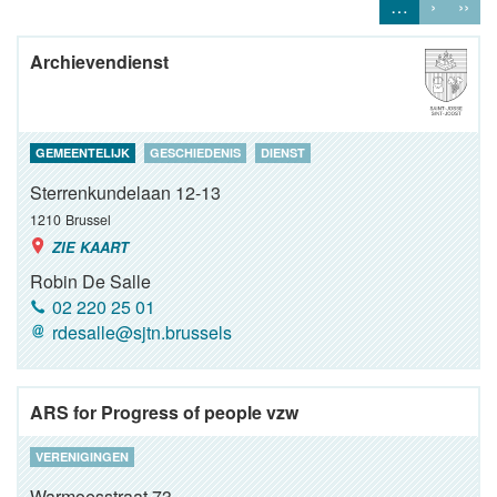
…
›
››
Archievendienst
GEMEENTELIJK
GESCHIEDENIS
DIENST
Sterrenkundelaan 12-13
1210
Brussel
ZIE KAART
Robin De Salle
02 220 25 01
rdesalle@sjtn.brussels
ARS for Progress of people vzw
VERENIGINGEN
Warmoesstraat 73