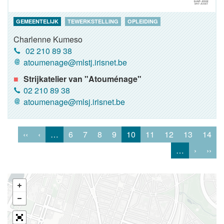
GEMEENTELIJK
TEWERKSTELLING
OPLEIDING
Charlenne Kumeso
02 210 89 38
atoumenage@mlstj.irisnet.be
Strijkatelier van "Atouménage"
02 210 89 38
atoumenage@mlsj.irisnet.be
‹‹
‹
…
6
7
8
9
10
11
12
13
14
…
›
››