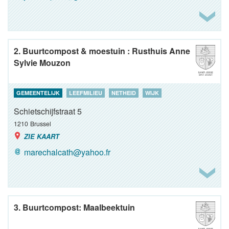
2. Buurtcompost & moestuin : Rusthuis Anne
Sylvie Mouzon
GEMEENTELIJK
LEEFMILIEU
NETHEID
WIJK
Schietschijfstraat 5
1210
Brussel
ZIE KAART
marechalcath@yahoo.fr
3. Buurtcompost: Maalbeektuin