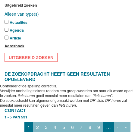
Uitgebreid zoeken
Alleen van type(s)
Actualités
Agenda
Article
Adresboek
UITGEBREID ZOEKEN
DE ZOEKOPDRACHT HEEFT GEEN RESULTATEN
OPGELEVERD
Controleer of de spelling correct is.
Verwijder aanhalingstekens rondom een groep woorden om naar elk woord apart
te zoeken.
fiets huren
geeft meestal meer resultaten dan
"fiets huren"
.
De zoekopdracht kan algemener gemaakt worden met
OR
.
fiets OR huren
zal
meestal meer resultaten geven dan
fiets huren
.
CONTACT
1 - 5 VAN 531
1
2
3
4
5
6
7
8
9
…
›
››