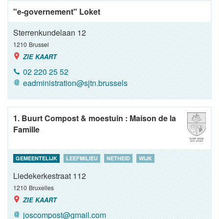
"e-governement" Loket
Sterrenkundelaan 12
1210
Brussel
ZIE KAART
02 220 25 52
eadministration@sjtn.brussels
1. Buurt Compost & moestuin : Maison de la
Famille
GEMEENTELIJK
LEEFMILIEU
NETHEID
WIJK
Liedekerkestraat 112
1210
Bruxelles
ZIE KAART
joscompost@gmail.com