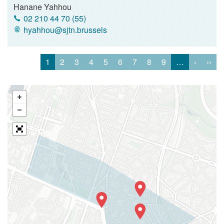
Hanane Yahhou
02 210 44 70 (55)
hyahhou@sjtn.brussels
1
2
3
4
5
6
7
8
9
…
›
››