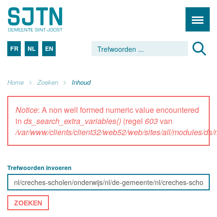
FR
NL
EN
Home
Zoeken
Inhoud
Notice
: A non well formed numeric value encountered
in
ds_search_extra_variables()
(regel
603
van
/var/www/clients/client32/web52/web/sites/all/modules/d
Trefwoorden invoeren
ZOEKEN