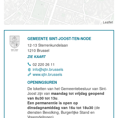
Leaflet
GEMEENTE SINT-JOOST-TEN-NODE
12-13 Sterrenkundelaan
1210
Brussel
ZIE KAART
02 220 26 11
info@sjtn.brussels
www.sjtn.brussels
OPENINGSUREN
De loketten van het Gemeentebestuur van Sint-
Joost zijn van
maandag tot vrijdag geopend
van 8u30 tot 13u
.
Een permanentie is open op
dinsdagnamiddag van 16u tot 18u30
(de
diensten Bevolking, Burgerlijke Stand en
Vreemdelingen).