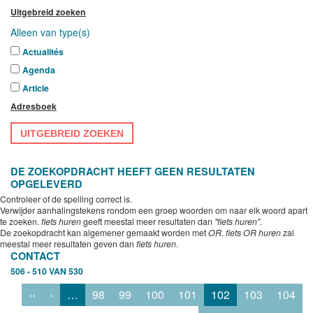
Uitgebreid zoeken
Alleen van type(s)
Actualités
Agenda
Article
Adresboek
UITGEBREID ZOEKEN
DE ZOEKOPDRACHT HEEFT GEEN RESULTATEN
OPGELEVERD
Controleer of de spelling correct is.
Verwijder aanhalingstekens rondom een groep woorden om naar elk woord apart
te zoeken.
fiets huren
geeft meestal meer resultaten dan
"fiets huren"
.
De zoekopdracht kan algemener gemaakt worden met
OR
.
fiets OR huren
zal
meestal meer resultaten geven dan
fiets huren
.
CONTACT
506 - 510 VAN 530
‹‹
‹
…
98
99
100
101
102
103
104