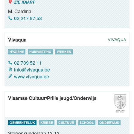
ZIE KAART
M. Cardinal
02 217 97 53
Vivaqua
HYGÏENE
HUISVESTING
WERKEN
02 739 52 11
info@vivaqua.be
www.vivaqua.be
Vlaamse Cultuur/Prille jeugd/Onderwijs
GEMEENTELIJK
KRIBBE
CULTUUR
SCHOOL
ONDERWIJS
Sterrenkundelaan 12-13