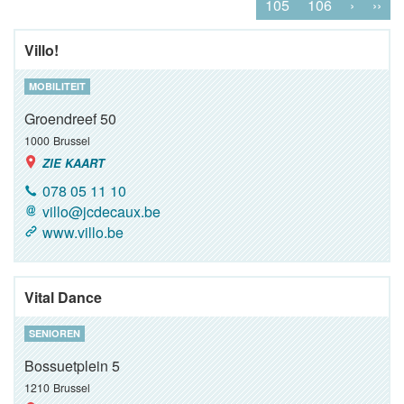
105
106
›
››
Villo!
MOBILITEIT
Groendreef 50
1000
Brussel
ZIE KAART
078 05 11 10
villo@jcdecaux.be
www.villo.be
Vital Dance
SENIOREN
Bossuetplein 5
1210
Brussel