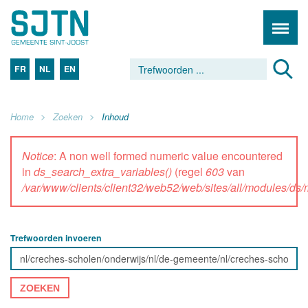
FR
NL
EN
Home
Zoeken
Inhoud
Notice
: A non well formed numeric value encountered
in
ds_search_extra_variables()
(regel
603
van
/var/www/clients/client32/web52/web/sites/all/modules/d
Trefwoorden invoeren
ZOEKEN