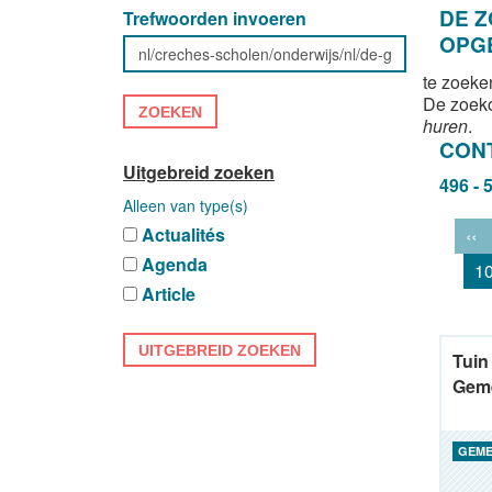
DE 
Trefwoorden invoeren
OPG
te zoeke
De zoek
ZOEKEN
huren
.
CON
Uitgebreid zoeken
496 - 
Alleen van type(s)
Actualités
‹‹
Agenda
1
Article
UITGEBREID ZOEKEN
Tuin
Gem
GEME