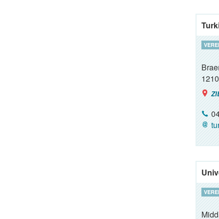
Turk
VERE
Brae
1210
ZI
04
tu
Univ
VERE
Midd