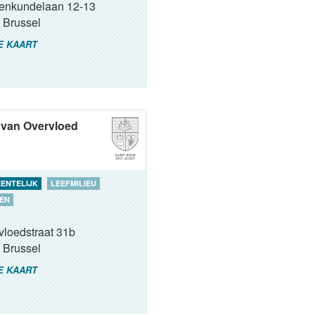
renkundelaan 12-13
Brussel
E KAART
 van Overvloed
ENTELIJK
LEEFMILIEU
EN
vloedstraat 31b
Brussel
E KAART