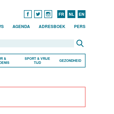
FR
NL
EN
WS
AGENDA
ADRESBOEK
PERS
R &
SPORT & VRIJE
GEZONDHEID
DENIS
TIJD