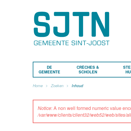
DE
CRÈCHES &
STE
GEMEENTE
SCHOLEN
HU
Home
Zoeken
Inhoud
Notice
: A non well formed numeric value enc
/var/www/clients/client32/web52/web/sites/