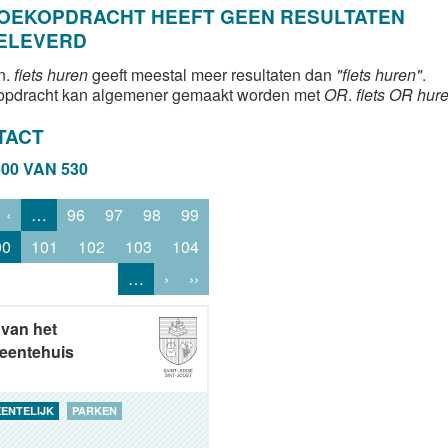
ZOEKOPDRACHT HEEFT GEEN RESULTATEN
ELEVERD
n.
fiets huren
geeft meestal meer resultaten dan
"fiets huren"
.
opdracht kan algemener gemaakt worden met
OR
.
fiets OR hur
TACT
500 VAN 530
‹
…
96
97
98
99
00
101
102
103
104
…
›
››
 van het
eentehuis
ENTELIJK
PARKEN