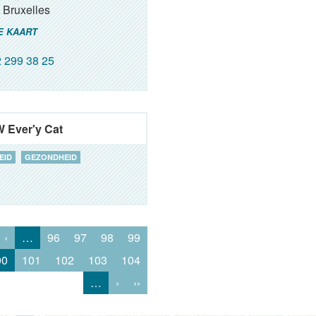
Bruxelles
E KAART
 299 38 25
W Ever'y Cat
EID
GEZONDHEID
‹
…
96
97
98
99
00
101
102
103
104
…
›
››