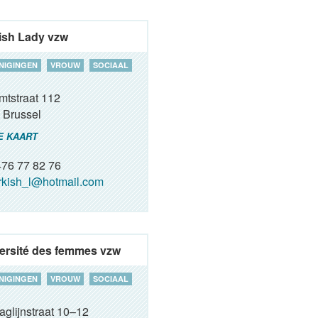
ish Lady vzw
NIGINGEN
VROUW
SOCIAAL
mtstraat 112
Brussel
E KAART
76 77 82 76
rkish_l@hotmail.com
ersité des femmes vzw
NIGINGEN
VROUW
SOCIAAL
aglijnstraat 10–12