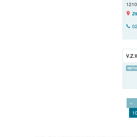
1210
ZI
02
V.Z.
NETH
‹‹
1