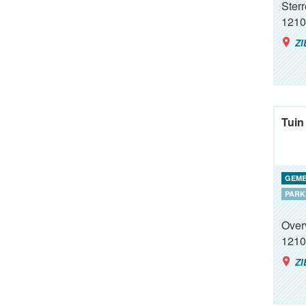
Ster
1210
ZI
Tuin
GEME
PARK
Over
1210
ZI