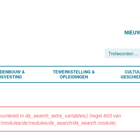
NIEU
DENBOUW &
TEWERKSTELLING &
CULTUU
ISVESTING
OPLEIDINGEN
GESCHIE
ountered in
ds_search_extra_variables()
(regel
603
van
all/modules/ds/modules/ds_search/ds_search.module
).