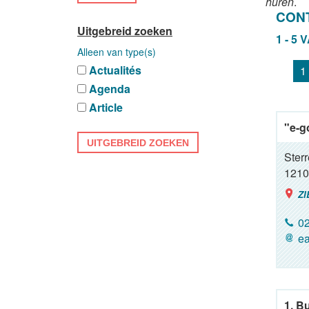
huren
.
CON
Uitgebreid zoeken
1 - 5 
Alleen van type(s)
Actualités
1
Agenda
Article
"e-g
UITGEBREID ZOEKEN
Ster
1210
ZI
02
ea
1. B