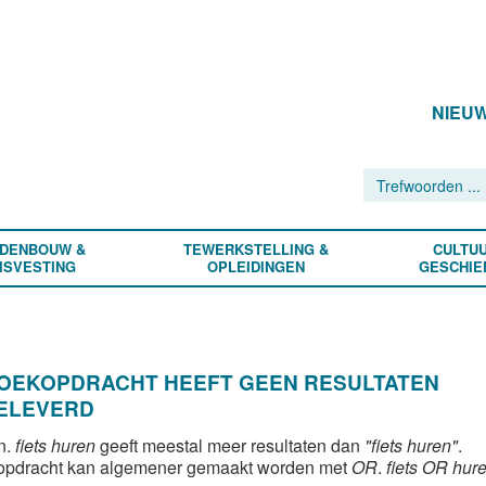
NIEU
DENBOUW &
TEWERKSTELLING &
CULTUU
ISVESTING
OPLEIDINGEN
GESCHIE
ZOEKOPDRACHT HEEFT GEEN RESULTATEN
ELEVERD
n.
fiets huren
geeft meestal meer resultaten dan
"fiets huren"
.
opdracht kan algemener gemaakt worden met
OR
.
fiets OR hur