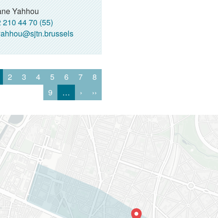
ne Yahhou
 210 44 70 (55)
ahhou@sjtn.brussels
2
3
4
5
6
7
8
9
…
›
››