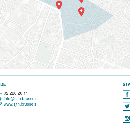
ODE
STA
02 220 26 11
info@sjtn.brussels
www.sjtn.brussels