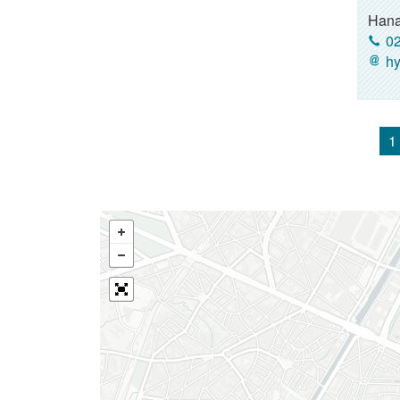
Hana
02
hy
1