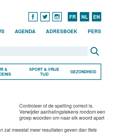
FR
NL
EN
WS
AGENDA
ADRESBOEK
PERS
R &
SPORT & VRIJE
GEZONDHEID
DENIS
TIJD
Controleer of de spelling correct is.
Verwijder aanhalingstekens rondom een
groep woorden om naar elk woord apart
en
zal meestal meer resultaten geven dan
fiets