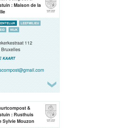
tuin : Maison de la
lle
ENTELIJK
LEEFMILIEU
EID
WIJK
ekerkestraat 112
Bruxelles
E KAART
oscompost@gmail.com
uurtcompost &
tuin : Rusthuis
 Sylvie Mouzon