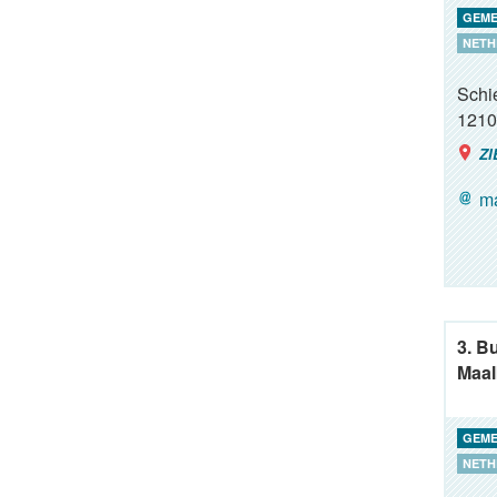
GEME
NETH
Schie
1210
ZI
ma
3. B
Maal
GEME
NETH