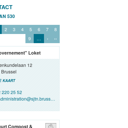
TACT
VAN 530
2
3
4
5
6
7
8
9
…
›
››
overnement" Loket
renkundelaan 12
Brussel
E KAART
 220 25 52
dministration@sjtn.brussels
uurt Compost &