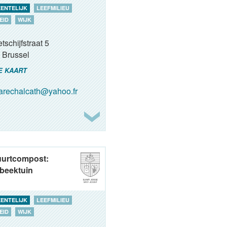
ENTELIJK
LEEFMILIEU
EID
WIJK
tschijfstraat 5
Brussel
E KAART
rechalcath@yahoo.fr
uurtcompost:
beektuin
ENTELIJK
LEEFMILIEU
EID
WIJK