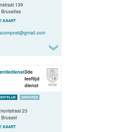
nstraat 139
Bruxelles
E KAART
oscompost@gmail.com
entiedienst
3de
leeftijd
dienst
ENTELIJK
SENIOREN
montstraat 23
Brussel
E KAART