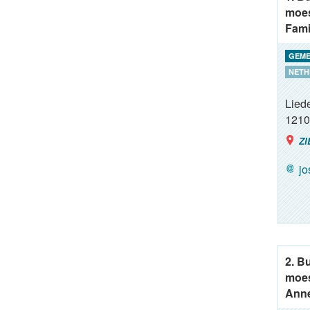
moes
Fami
GEME
NETH
Lied
1210
ZI
j
2. B
moes
Anne