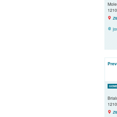
Mole
1210
ZI
j
Prev
GEME
Brial
1210
ZI