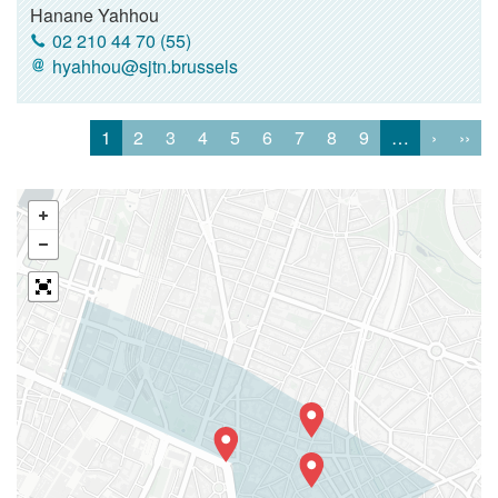
Hanane Yahhou
02 210 44 70 (55)
hyahhou@sjtn.brussels
1
2
3
4
5
6
7
8
9
…
›
››