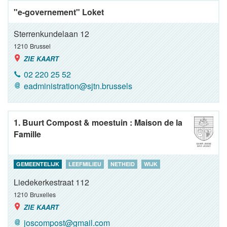
"e-governement" Loket
Sterrenkundelaan 12
1210
Brussel
ZIE KAART
02 220 25 52
eadministration@sjtn.brussels
1. Buurt Compost & moestuin : Maison de la
Famille
GEMEENTELIJK
LEEFMILIEU
NETHEID
WIJK
Liedekerkestraat 112
1210
Bruxelles
ZIE KAART
joscompost@gmail.com