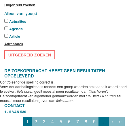
Uitgebreid zoeken
Alleen van type(s)
Actualités
Agenda
Article
Adresboek
UITGEBREID ZOEKEN
DE ZOEKOPDRACHT HEEFT GEEN RESULTATEN
OPGELEVERD
Controleer of de spelling correct is.
Verwijder aanhalingstekens rondom een groep woorden om naar elk woord apart
te zoeken.
fiets huren
geeft meestal meer resultaten dan
"fiets huren"
.
De zoekopdracht kan algemener gemaakt worden met
OR
.
fiets OR huren
zal
meestal meer resultaten geven dan
fiets huren
.
CONTACT
1 - 5 VAN 530
1
2
3
4
5
6
7
8
9
…
›
››