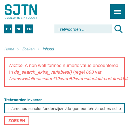
FR
NL
EN
Home
Zoeken
Inhoud
Notice
: A non well formed numeric value encountered
in
ds_search_extra_variables()
(regel
603
van
/var/www/clients/client32/web52/web/sites/all/modules/d
Trefwoorden invoeren
ZOEKEN