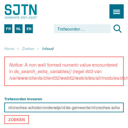
FR
NL
EN
Home
Zoeken
Inhoud
Notice
: A non well formed numeric value encountered
in
ds_search_extra_variables()
(regel
603
van
/var/www/clients/client32/web52/web/sites/all/modules/d
Trefwoorden invoeren
ZOEKEN