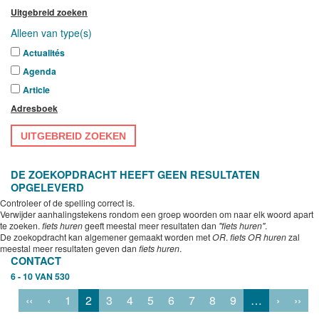
Uitgebreid zoeken
Alleen van type(s)
Actualités
Agenda
Article
Adresboek
UITGEBREID ZOEKEN
DE ZOEKOPDRACHT HEEFT GEEN RESULTATEN
OPGELEVERD
Controleer of de spelling correct is.
Verwijder aanhalingstekens rondom een groep woorden om naar elk woord apart
te zoeken.
fiets huren
geeft meestal meer resultaten dan
"fiets huren"
.
De zoekopdracht kan algemener gemaakt worden met
OR
.
fiets OR huren
zal
meestal meer resultaten geven dan
fiets huren
.
CONTACT
6 - 10 VAN 530
‹‹
‹
1
2
3
4
5
6
7
8
9
…
›
››