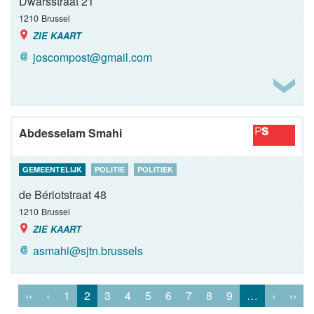
Dwarsstraat 21
1210
Brussel
ZIE KAART
joscompost@gmail.com
Abdesselam Smahi
GEMEENTELIJK
POLITIE
POLITIEK
de Bériotstraat 48
1210
Brussel
ZIE KAART
asmahi@sjtn.brussels
‹‹
‹
1
2
3
4
5
6
7
8
9
…
›
››