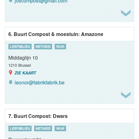
joscompost@gmail.com
6. Buurt Compost & moestuin: Amazone
LEEFMILIEU
NETHEID
WIJK
Middaglijn 10
1210
Brussel
ZIE KAART
leonor@fabrikfabrik.be
7. Buurt Compost: Dwars
LEEFMILIEU
NETHEID
WIJK