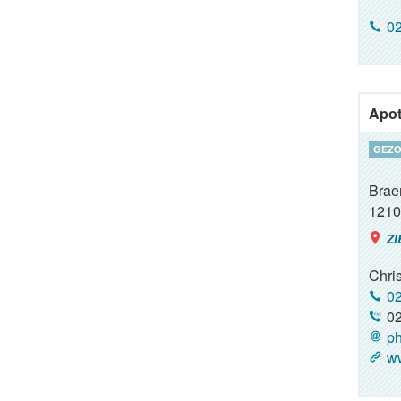
02
Apot
GEZO
Brae
1210
ZI
Chri
02
02
ph
ww