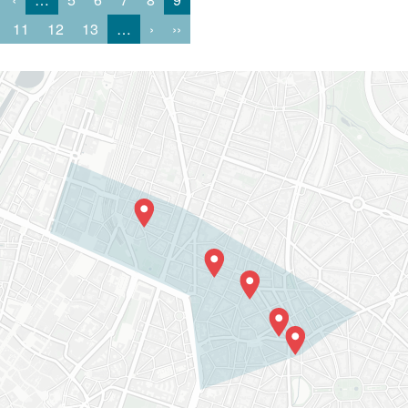
11
12
13
…
›
››