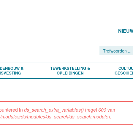
NIEU
DENBOUW &
TEWERKSTELLING &
CULTUU
ISVESTING
OPLEIDINGEN
GESCHIE
ountered in
ds_search_extra_variables()
(regel
603
van
all/modules/ds/modules/ds_search/ds_search.module
).