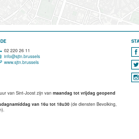
ODE
STA
02 220 26 11
info@sjtn.brussels
www.sjtn.brussels
ur van Sint-Joost zijn van
maandag tot vrijdag geopend
nsdagnamiddag van 16u tot 18u30
(de diensten Bevolking,
n).