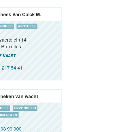
heek Van Calck M.
NDHEID
APOTHEEK
aertplein 14
Bruxelles
E KAART
 217 54 41
heken van wacht
HEEK
GEZONDHEID
DIENSTEN
03 99 000