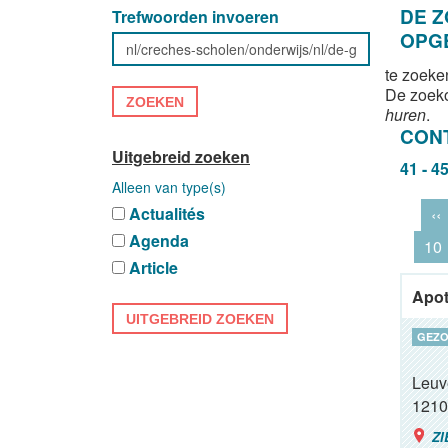
DE 
Trefwoorden invoeren
OPG
te zoeke
De zoek
ZOEKEN
huren
.
CON
Uitgebreid zoeken
41 - 4
Alleen van type(s)
Actualités
‹‹
Agenda
10
Article
Apot
UITGEBREID ZOEKEN
GEZO
Leuv
1210
ZI