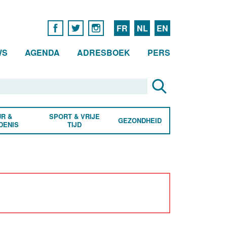
FR
NL
EN
WS
AGENDA
ADRESBOEK
PERS
R &
SPORT & VRIJE
GEZONDHEID
DENIS
TIJD