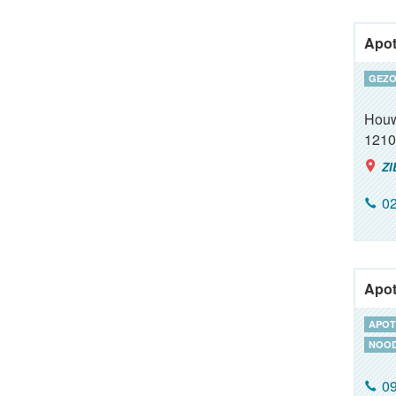
Apot
GEZO
Houw
1210
ZI
02
Apot
APOT
NOOD
09