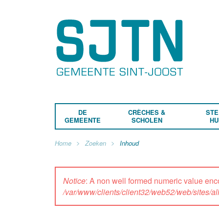
DE
CRÈCHES &
STE
GEMEENTE
SCHOLEN
HU
Home
Zoeken
Inhoud
Notice
: A non well formed numeric value enc
/var/www/clients/client32/web52/web/sites/