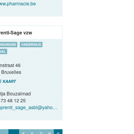
ww.pharmacie.be
enti-Sage vzw
NIGINGEN
ONDERWIJS
AAL
nstraat 46
Bruxelles
E KAART
ija Bouzalmad
73 48 12 25
prenti_sage_asbl@yahoo.fr
‹
…
5
6
7
8
9