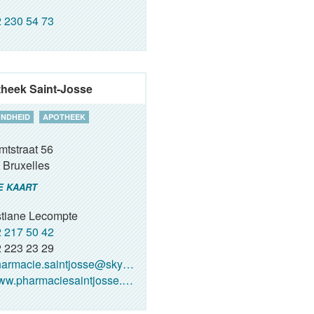
 230 54 73
heek Saint-Josse
NDHEID
APOTHEEK
mtstraat 56
Bruxelles
E KAART
stiane Lecompte
 217 50 42
 223 23 29
armacie.saintjosse@skynet.be
w.pharmaciesaintjosse.com