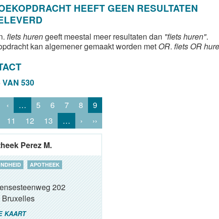
ZOEKOPDRACHT HEEFT GEEN RESULTATEN
ELEVERD
n.
fiets huren
geeft meestal meer resultaten dan
"fiets huren"
.
opdracht kan algemener gemaakt worden met
OR
.
fiets OR hur
TACT
5 VAN 530
‹
…
5
6
7
8
9
11
12
13
…
›
››
heek Perez M.
NDHEID
APOTHEEK
ensesteenweg 202
Bruxelles
E KAART