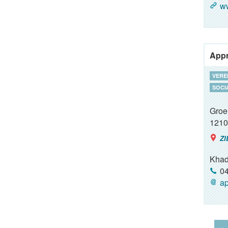
w
Appr
VERE
SOCI
Groe
1210
ZI
Khad
04
ap
‹‹