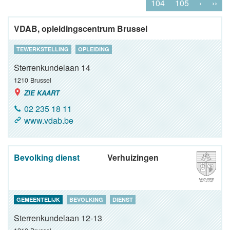
104
105
›
››
VDAB, opleidingscentrum Brussel
TEWERKSTELLING
OPLEIDING
Sterrenkundelaan 14
1210
Brussel
ZIE KAART
02 235 18 11
www.vdab.be
Bevolking dienst
Verhuizingen
GEMEENTELIJK
BEVOLKING
DIENST
Sterrenkundelaan 12-13