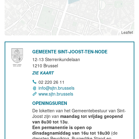
Leaflet
GEMEENTE SINT-JOOST-TEN-NODE
12-13 Sterrenkundelaan
1210
Brussel
ZIE KAART
02 220 26 11
info@sjtn.brussels
www.sjtn.brussels
OPENINGSUREN
De loketten van het Gemeentebestuur van Sint-
Joost zijn van
maandag tot vrijdag geopend
van 8u30 tot 13u
.
Een permanentie is open op
dinsdagnamiddag van 16u tot 18u30
(de
diensten Bevolking, Burgerlijke Stand en