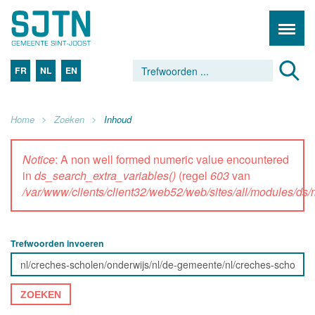
FR
NL
EN
Home
Zoeken
Inhoud
Notice
: A non well formed numeric value encountered
in
ds_search_extra_variables()
(regel
603
van
/var/www/clients/client32/web52/web/sites/all/modules/d
Trefwoorden invoeren
ZOEKEN