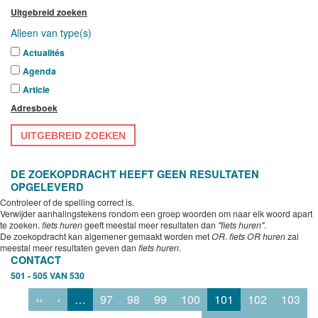
Uitgebreid zoeken
Alleen van type(s)
Actualités
Agenda
Article
Adresboek
UITGEBREID ZOEKEN
DE ZOEKOPDRACHT HEEFT GEEN RESULTATEN
OPGELEVERD
Controleer of de spelling correct is.
Verwijder aanhalingstekens rondom een groep woorden om naar elk woord apart
te zoeken.
fiets huren
geeft meestal meer resultaten dan
"fiets huren"
.
De zoekopdracht kan algemener gemaakt worden met
OR
.
fiets OR huren
zal
meestal meer resultaten geven dan
fiets huren
.
CONTACT
501 - 505 VAN 530
‹‹
‹
…
97
98
99
100
101
102
103