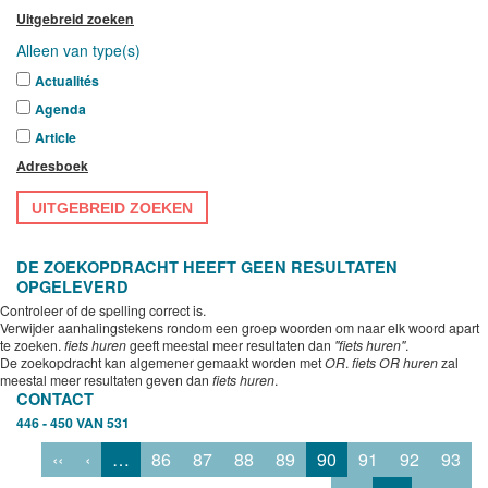
Uitgebreid zoeken
Alleen van type(s)
Actualités
Agenda
Article
Adresboek
UITGEBREID ZOEKEN
DE ZOEKOPDRACHT HEEFT GEEN RESULTATEN
OPGELEVERD
Controleer of de spelling correct is.
Verwijder aanhalingstekens rondom een groep woorden om naar elk woord apart
te zoeken.
fiets huren
geeft meestal meer resultaten dan
"fiets huren"
.
De zoekopdracht kan algemener gemaakt worden met
OR
.
fiets OR huren
zal
meestal meer resultaten geven dan
fiets huren
.
CONTACT
446 - 450 VAN 531
‹‹
‹
…
86
87
88
89
90
91
92
93