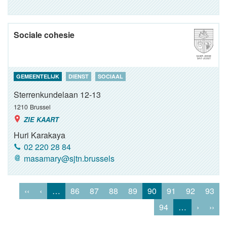
Sociale cohesie
GEMEENTELIJK
DIENST
SOCIAAL
Sterrenkundelaan 12-13
1210
Brussel
ZIE KAART
Huri Karakaya
02 220 28 84
masamary@sjtn.brussels
‹‹
‹
…
86
87
88
89
90
91
92
93
94
…
›
››