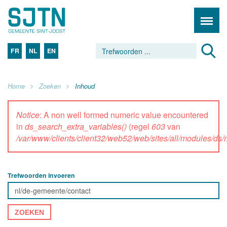
FR
NL
EN
Home
Zoeken
Inhoud
Notice
: A non well formed numeric value encountered
in
ds_search_extra_variables()
(regel
603
van
/var/www/clients/client32/web52/web/sites/all/modules/d
Trefwoorden invoeren
ZOEKEN