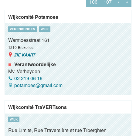
106
107
›
››
Wijkcomité Potamoes
VERENIGINGEN
WIJK
Warmoesstraat 161
1210
Bruxelles
ZIE KAART
Verantwoordelijke
Mv. Verheyden
02 219 06 16
potamoes@gmail.com
Wijkcomité TraVERTsons
WIJK
Rue Limite, Rue Traversière et rue Tiberghien