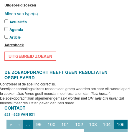
Uitgebreid zoeken
Alleen van type(s)
Actualités
Agenda
Article
Adresboek
UITGEBREID ZOEKEN
DE ZOEKOPDRACHT HEEFT GEEN RESULTATEN
OPGELEVERD
Controleer of de spelling correct is.
Verwijder aanhalingstekens rondom een groep woorden om naar elk woord apart
te zoeken.
fiets huren
geeft meestal meer resultaten dan
"fiets huren"
.
De zoekopdracht kan algemener gemaakt worden met
OR
.
fiets OR huren
zal
meestal meer resultaten geven dan
fiets huren
.
CONTACT
521 - 525 VAN 531
‹‹
‹
…
99
100
101
102
103
104
105