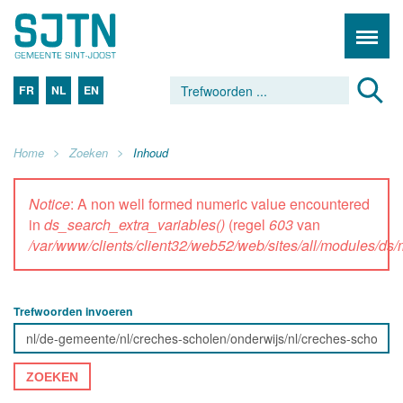
FR
NL
EN
Home
Zoeken
Inhoud
Notice
: A non well formed numeric value encountered
in
ds_search_extra_variables()
(regel
603
van
/var/www/clients/client32/web52/web/sites/all/modules/d
Trefwoorden invoeren
ZOEKEN