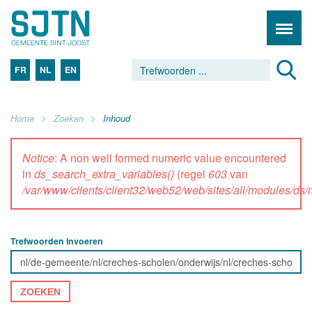
FR
NL
EN
Home
Zoeken
Inhoud
Notice
: A non well formed numeric value encountered
in
ds_search_extra_variables()
(regel
603
van
/var/www/clients/client32/web52/web/sites/all/modules/d
Trefwoorden invoeren
ZOEKEN