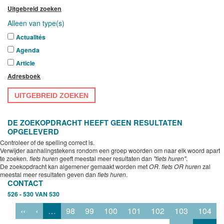
Uitgebreid zoeken
Alleen van type(s)
Actualités
Agenda
Article
Adresboek
UITGEBREID ZOEKEN
DE ZOEKOPDRACHT HEEFT GEEN RESULTATEN
OPGELEVERD
Controleer of de spelling correct is.
Verwijder aanhalingstekens rondom een groep woorden om naar elk woord apart
te zoeken.
fiets huren
geeft meestal meer resultaten dan
"fiets huren"
.
De zoekopdracht kan algemener gemaakt worden met
OR
.
fiets OR huren
zal
meestal meer resultaten geven dan
fiets huren
.
CONTACT
526 - 530 VAN 530
‹‹
‹
…
98
99
100
101
102
103
104