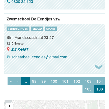
0800 32 123
Zwemschool De Eendjes vzw
VERENIGINGEN
JEUGD
SPORT
Sint-Franciscusstraat 23-27
1210
Brussel
ZIE KAART
schaarbeekeendjes@gmail.com
‹‹
‹
…
98
99
100
101
102
103
104
105
106