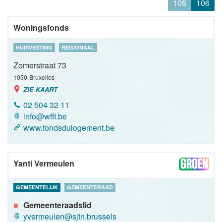
105
106
Woningsfonds
HUISVESTING
REGIONAAL
Zomerstraat 73
1050
Bruxelles
ZIE KAART
02 504 32 11
info@wffl.be
www.fondsdulogement.be
Yanti Vermeulen
GEMEENTELIJK
GEMEENTERAAD
Gemeenteraadslid
yvermeulen@sjtn.brussels