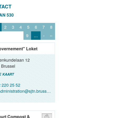
TACT
VAN 530
2
3
4
5
6
7
8
9
…
›
››
overnement" Loket
renkundelaan 12
Brussel
E KAART
 220 25 52
dministration@sjtn.brussels
uurt Compost &