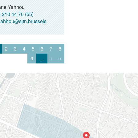
ne Yahhou
 210 44 70 (55)
ahhou@sjtn.brussels
2
3
4
5
6
7
8
9
…
›
››