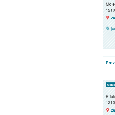
Mole
1210
ZI
j
Prev
GEME
Brial
1210
ZI