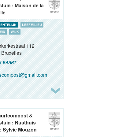
tuin : Maison de la
lle
ENTELIJK
LEEFMILIEU
EID
WIJK
ekerkestraat 112
Bruxelles
E KAART
oscompost@gmail.com
uurtcompost &
tuin : Rusthuis
 Sylvie Mouzon