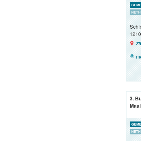
GEME
NETH
Schie
1210
ZI
ma
3. B
Maal
GEME
NETH