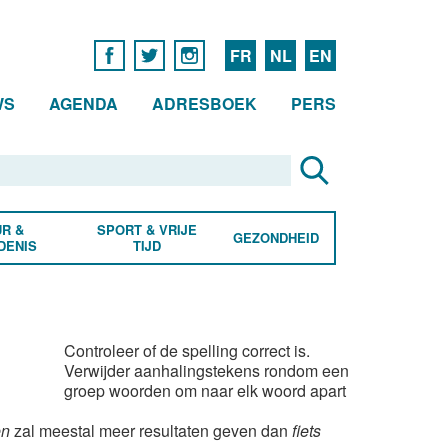
FR
NL
EN
WS
AGENDA
ADRESBOEK
PERS
R &
SPORT & VRIJE
GEZONDHEID
DENIS
TIJD
Controleer of de spelling correct is.
Verwijder aanhalingstekens rondom een
groep woorden om naar elk woord apart
en
zal meestal meer resultaten geven dan
fiets