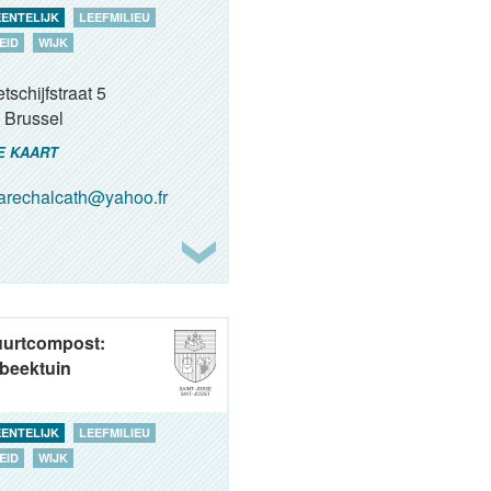
ENTELIJK
LEEFMILIEU
EID
WIJK
tschijfstraat 5
Brussel
E KAART
rechalcath@yahoo.fr
uurtcompost:
beektuin
ENTELIJK
LEEFMILIEU
EID
WIJK