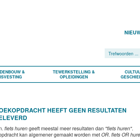
NIEU
DENBOUW &
TEWERKSTELLING &
CULTUU
ISVESTING
OPLEIDINGEN
GESCHIE
ZOEKOPDRACHT HEEFT GEEN RESULTATEN
ELEVERD
n.
fiets huren
geeft meestal meer resultaten dan
"fiets huren"
.
opdracht kan algemener gemaakt worden met
OR
.
fiets OR hur