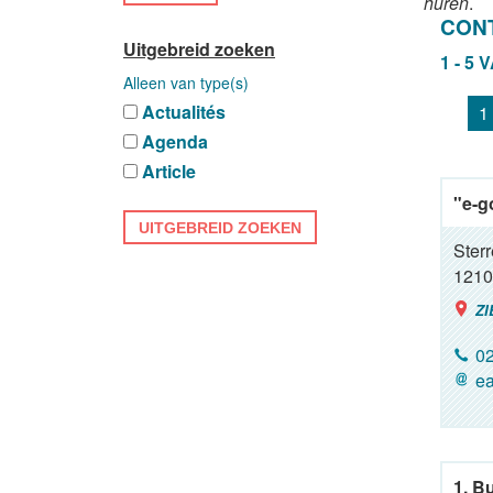
huren
.
CON
Uitgebreid zoeken
1 - 5 
Alleen van type(s)
Actualités
1
Agenda
Article
"e-g
UITGEBREID ZOEKEN
Ster
1210
ZI
02
ea
1. B