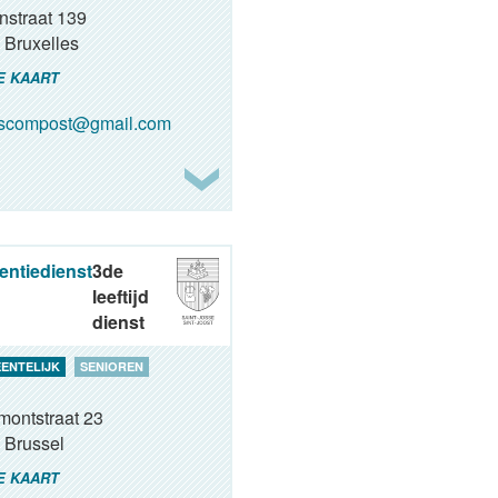
nstraat 139
Bruxelles
E KAART
oscompost@gmail.com
entiedienst
3de
leeftijd
dienst
ENTELIJK
SENIOREN
montstraat 23
Brussel
E KAART