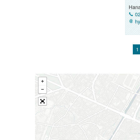
Hana
02
hy
1