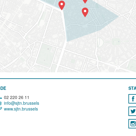
ODE
STA
02 220 26 11
info@sjtn.brussels
www.sjtn.brussels