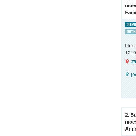
moes
Fami
GEME
NETH
Lied
1210
ZI
j
2. B
moes
Anne