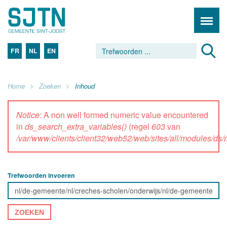
FR
NL
EN
Home
Zoeken
Inhoud
Notice
: A non well formed numeric value encountered
in
ds_search_extra_variables()
(regel
603
van
/var/www/clients/client32/web52/web/sites/all/modules/d
Trefwoorden invoeren
ZOEKEN