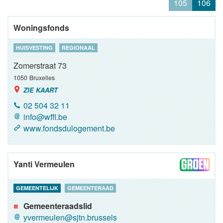
105
106
Woningsfonds
HUISVESTING
REGIONAAL
Zomerstraat 73
1050
Bruxelles
ZIE KAART
02 504 32 11
info@wffl.be
www.fondsdulogement.be
Yanti Vermeulen
GEMEENTELIJK
GEMEENTERAAD
Gemeenteraadslid
yvermeulen@sjtn.brussels