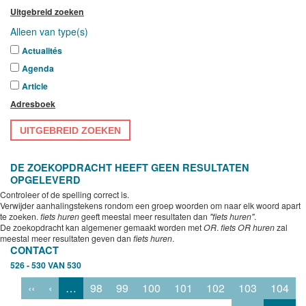
Uitgebreid zoeken
Alleen van type(s)
Actualités
Agenda
Article
Adresboek
UITGEBREID ZOEKEN
DE ZOEKOPDRACHT HEEFT GEEN RESULTATEN
OPGELEVERD
Controleer of de spelling correct is.
Verwijder aanhalingstekens rondom een groep woorden om naar elk woord apart
te zoeken.
fiets huren
geeft meestal meer resultaten dan
"fiets huren"
.
De zoekopdracht kan algemener gemaakt worden met
OR
.
fiets OR huren
zal
meestal meer resultaten geven dan
fiets huren
.
CONTACT
526 - 530 VAN 530
‹‹
‹
…
98
99
100
101
102
103
104