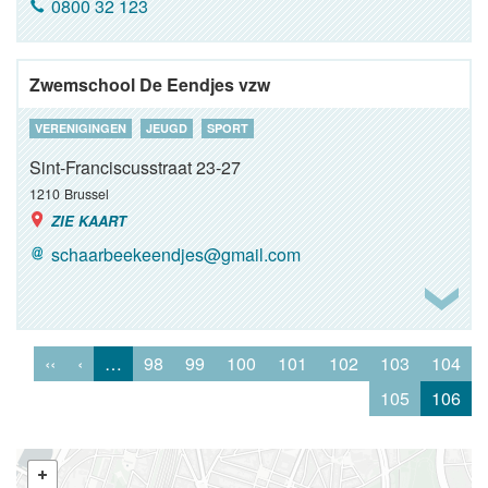
0800 32 123
Zwemschool De Eendjes vzw
VERENIGINGEN
JEUGD
SPORT
Sint-Franciscusstraat 23-27
1210
Brussel
ZIE KAART
schaarbeekeendjes@gmail.com
‹‹
‹
…
98
99
100
101
102
103
104
105
106