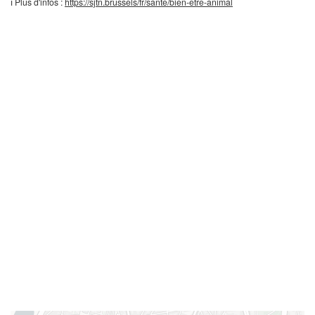
ℹ️ Plus d'infos :
https://sjtn.brussels/fr/sante/bien-etre-animal