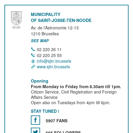
MUNICIPALITY
OF SAINT-JOSSE-TEN-NOODE
Av. de l’Astronomie 12-13
1210
Bruxelles
SEE MAP
02 220 26 11
02 220 25 55
info@sjtn.brussels
www.sjtn.brussels
Opening
From Monday to Friday from 8.30am till 1pm.
Citizen Service, Civil Registration and Foreign
Affairs Service
Open also on Tuesdays from 4pm till 6pm.
STAY TUNED !
5907 FANS
665 FOLLOWERS