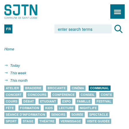
FR
Home
Today
This week
This month
ATELIER
BRADERIE
BROCANTE
CINÉMA
COMMUNAL
CONCERT
CONCOURS
CONFÉRENCE
CONSEIL
CONTE
COURS
DÉBAT
ETUDIANT
EXPO
FAMILLE
FESTIVAL
FÊTE
FORMATION
KIDS
LECTURE
NIGHTLIFE
SÉANCE D'INFORMATION
SENIORS
SOIRÉE
SPECTACLE
SPORT
STAGE
THÉÂTRE
VERNISSAGE
VISITE GUIDÉE