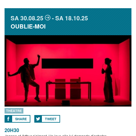
SA
30.08.25
SA
18.10.25
OUBLIE-MOI
THÉÂTRE
SHARE
TWEET
20H30
Jeanne et Arthur s’aiment. Un jour, elle lui demande d’acheter