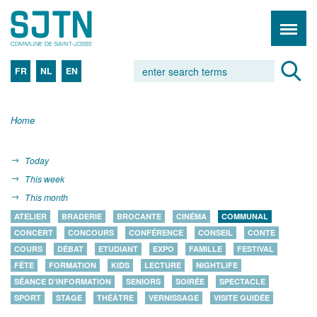
FR
NL
EN
Home
Today
This week
This month
ATELIER
BRADERIE
BROCANTE
CINÉMA
COMMUNAL
CONCERT
CONCOURS
CONFÉRENCE
CONSEIL
CONTE
COURS
DÉBAT
ETUDIANT
EXPO
FAMILLE
FESTIVAL
FÊTE
FORMATION
KIDS
LECTURE
NIGHTLIFE
SÉANCE D'INFORMATION
SENIORS
SOIRÉE
SPECTACLE
SPORT
STAGE
THÉÂTRE
VERNISSAGE
VISITE GUIDÉE