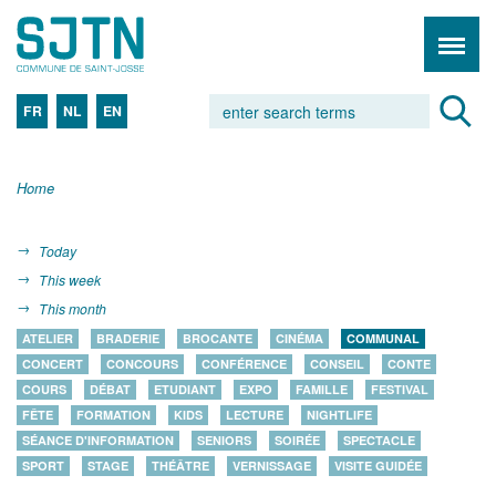
FR
NL
EN
Home
Today
This week
This month
ATELIER
BRADERIE
BROCANTE
CINÉMA
COMMUNAL
CONCERT
CONCOURS
CONFÉRENCE
CONSEIL
CONTE
COURS
DÉBAT
ETUDIANT
EXPO
FAMILLE
FESTIVAL
FÊTE
FORMATION
KIDS
LECTURE
NIGHTLIFE
SÉANCE D'INFORMATION
SENIORS
SOIRÉE
SPECTACLE
SPORT
STAGE
THÉÂTRE
VERNISSAGE
VISITE GUIDÉE