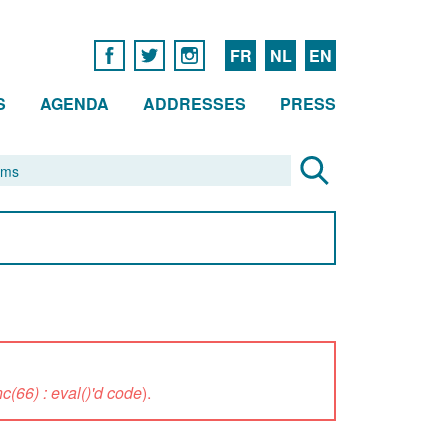
FR
NL
EN
S
AGENDA
ADDRESSES
PRESS
(66) : eval()'d code
).