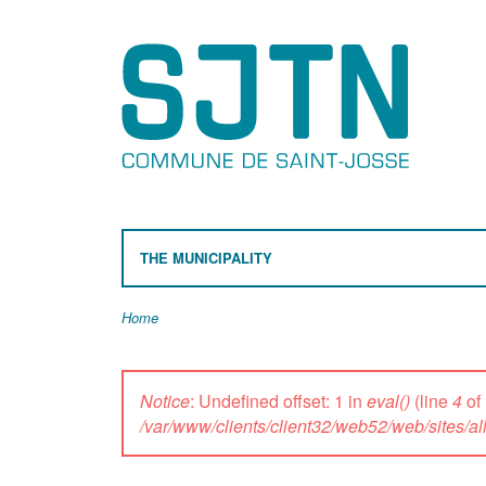
THE MUNICIPALITY
Home
Notice
: Undefined offset: 1 in
eval()
(line
4
of
/var/www/clients/client32/web52/web/sites/a