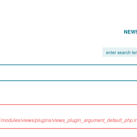
NEW
ll/modules/views/plugins/views_plugin_argument_default_php.inc